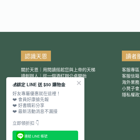
認識天恩
讀者
關於天恩｜用閱讀搭起您與上帝的天梯
客服專區
讀創辦人｜從一個酒紅辦公桌開始
客服信
服務項目｜團購優惠
海外業務
💰綁定 LINE 送 $50 購物金
小凳子會
好友專屬優惠就在這裡！
隱私權政
❤️ 會員好康搶先報
❤️ 好書精彩分享
❤️ 最新活動消息不漏接
立即領折扣 👇
連結 LINE 帳號