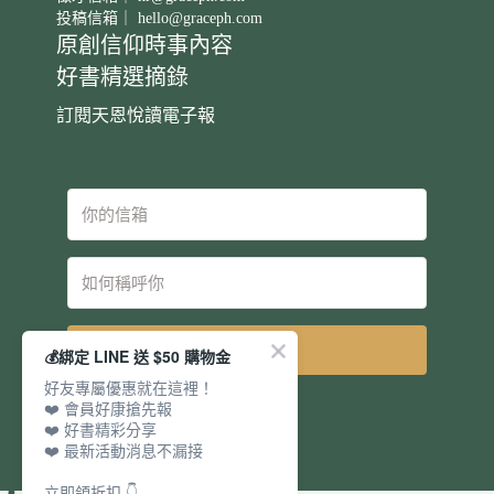
投稿信箱｜
hello@graceph.com
原創信仰時事內容
好書精選摘錄
訂閱天恩悅讀電子報
立即訂閱
💰綁定 LINE 送 $50 購物金
好友專屬優惠就在這裡！
❤️ 會員好康搶先報
❤️ 好書精彩分享
❤️ 最新活動消息不漏接
立即領折扣 👇