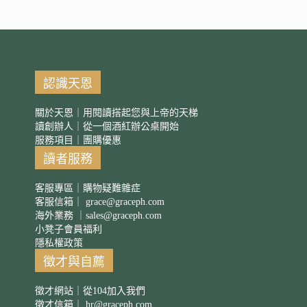
認識天恩
關於天恩｜用閱讀搭起您與上帝的天梯
讀創辦人｜從一個酒紅辦公桌開始
服務項目｜團購優惠
讀者服務
客服專區｜購物疑難雜症
客服信箱｜
grace@graceph.com
海外業務 ｜
sales@graceph.com
小凳子會員福利
隱私權政策
徵才與自薦
徵才網站｜從104加入我們
徵才信箱｜
hr@graceph.com