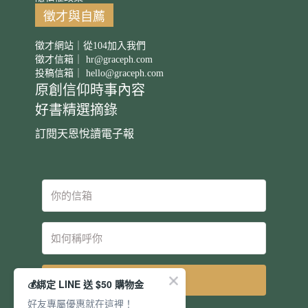
徵才與自薦
徵才網站｜從104加入我們
徵才信箱｜
hr@graceph.com
投稿信箱｜
hello@graceph.com
原創信仰時事內容
好書精選摘錄
訂閱天恩悅讀電子報
立即訂閱
💰綁定 LINE 送 $50 購物金
好友專屬優惠就在這裡！