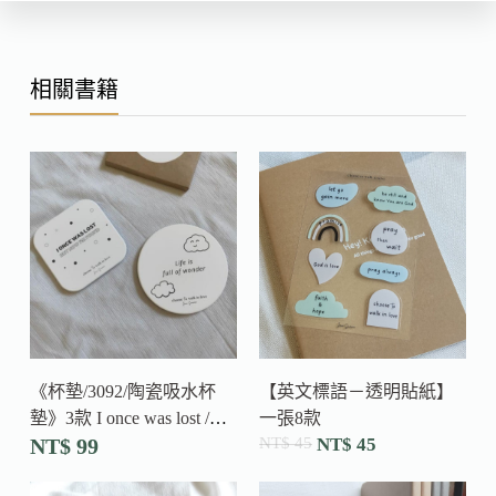
相關書籍
《杯墊/3092/陶瓷吸水杯
【英文標語－透明貼紙】
墊》3款 I once was lost /
一張8款
Call upon Me / life is wonder
NT$
99
NT$
45
NT$
45