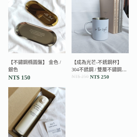
【不鏽鋼橢圓盤】 金色 /
【成為光芒-不銹鋼杯】
銀色
304不銹鋼 / 雙層不鏽鋼杯-
Be the light (250ML)
NT$
150
NT$
250
NT$
250