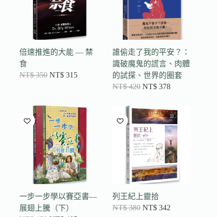
倍速推進的大能 — 禁
誰偷走了我的平安？：
食
識破魔鬼的謊言、肉體
NT$
350
NT$
315
的試探、世界的圈套
NT$
420
NT$
378
一步一步學以賽亞書—
列王紀上靈拾
NT$
380
NT$
342
展翅上騰（下）