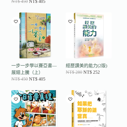
NT$
450
NT$
405
一步一步學以賽亞書—
經歷讚美的能力(2版)
NT$
280
NT$
252
展翅上騰（上）
NT$
450
NT$
405