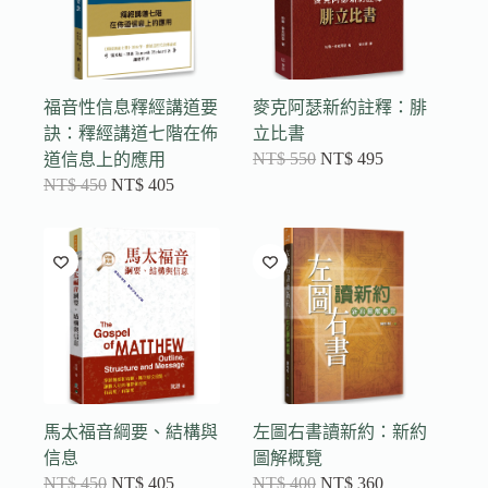
福音性信息釋經講道要
麥克阿瑟新約註釋：腓
訣：釋經講道七階在佈
立比書
NT$
550
NT$
495
道信息上的應用
NT$
450
NT$
405
馬太福音綱要、結構與
左圖右書讀新約：新約
信息
圖解概覽
NT$
450
NT$
405
NT$
400
NT$
360