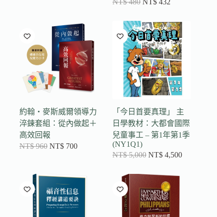
NT$
480
NT$
432
約翰‧麥斯威爾領導力
「今日首要真理」 主
淬鍊套組：從內做起＋
日學教材：大都會國際
高效回報
兒童事工 – 第1年第1季
(NY1Q1)
NT$
960
NT$
700
NT$
5,000
NT$
4,500