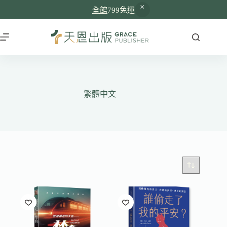
全館
799免運
跳
至
主
要
內
容
繁體中文