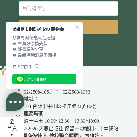
立即訂閱
💰綁定 LINE 送 $50 購物金
好友專屬優惠就在這裡！
❤️ 會員好康搶先報
❤️ 好書精彩分享
❤️ 最新活動消息不漏接
立即領折扣 👇
連結 LINE 帳號
電話：
傳真：
02-2508-1051
02-2508-1053
地址：
104 台北市中山區松江路23號10樓
服務時間：
週一至五 10:00~12:30｜13:30~18:00
首頁
Copyright © 2026 天恩出版社 保留一切權利。｜本網站
由
電商修煉
與
快找整合顧問
建置維護。