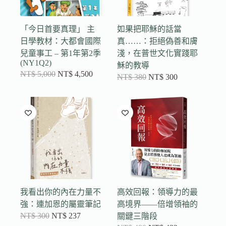
「今日首要真理」 主
如果把耶穌的話當
日學教材：大都會國際
真……：拒絕偽善和膚
兒童事工 – 第1年第2季
淺，在普世文化實踐耶
(NY1Q2)
穌的教導
NT$
5,000
NT$
4,500
NT$
380
NT$
300
我看出你的內在力量不
高效回報：領導力的最
強：連加恩的屬靈筆記
高境界——倍增領袖的
NT$
300
NT$
237
關鍵三階段