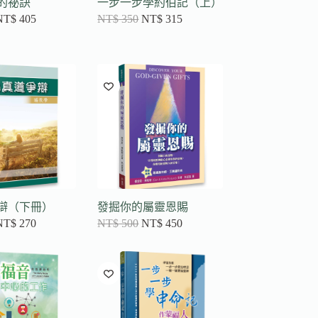
的祕訣
一步一步學約伯記（上）
NT$
405
NT$
350
NT$
315
辯（下冊）
發掘你的屬靈恩賜
NT$
270
NT$
500
NT$
450