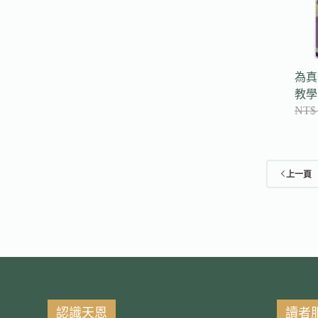
為真
教學
NT$
上一頁
認識天恩
讀者