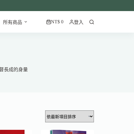
NT$
0
所有商品
登入
購
物
車
督長成的身量