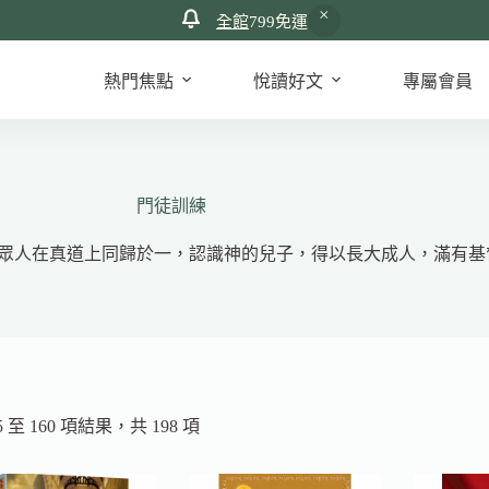
全館
799免運
熱門焦點
悅讀好文
專屬會員
門徒訓練
眾人在真道上同歸於一，認識神的兒子，得以長大成人，滿有基
依
 至 160 項結果，共 198 項
最
新