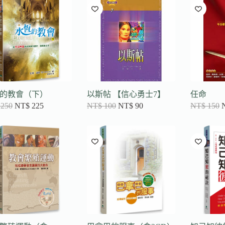
項
目
排
序
的教會（下）
以斯帖 【信心勇士7】
任命
250
NT$
225
NT$
100
NT$
90
NT$
150