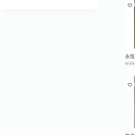
到
符
合
條
件
的
結
果
永恆
NT$