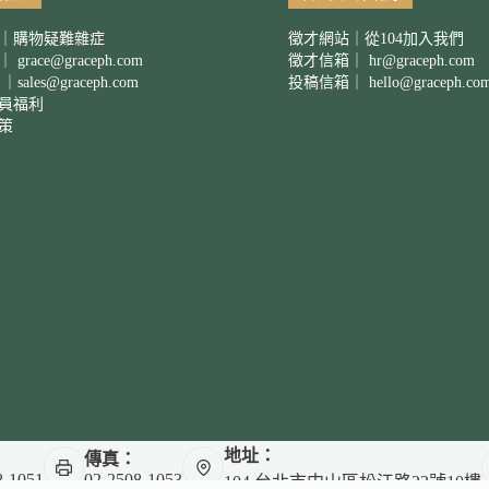
｜購物疑難雜症
徵才網站｜從104加入我們
箱｜
grace@graceph.com
徵才信箱｜
hr@graceph.com
 ｜
sales@graceph.com
投稿信箱｜
hello@graceph.co
員福利
策
地址：
傳真：
8-1051
02-2508-1053
104 台北市中山區松江路23號10樓