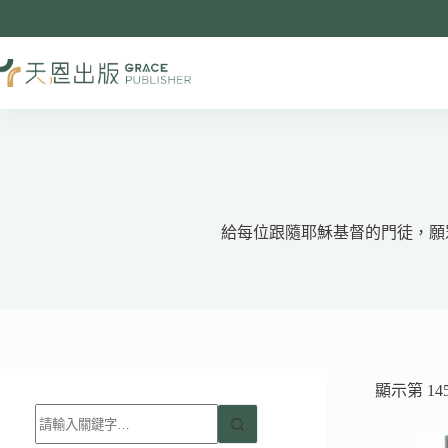
跳
至
主
要
內
容
給每位跟隨耶穌基督的門徒，願
顯示第 145
找
不