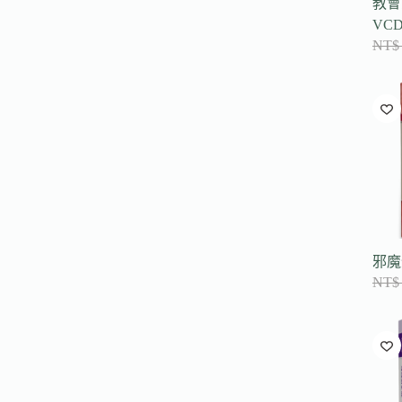
教會
VC
NT$
邪魔
NT$