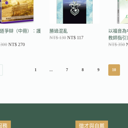
道爭辯（中冊）：護
勝過混亂
以福音為
NT$
130
NT$
117
教師指引
300
NT$
270
NT$
350
1
...
7
8
9
10
服務
徵才與自薦