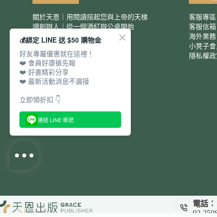
關於天恩｜用閱讀搭起您與上帝的天梯
客服專區
讀創辦人｜從一個酒紅辦公桌開始
客服信
服務項目｜團購優惠
海外業務
💰綁定 LINE 送 $50 購物金
小凳子會
好友專屬優惠就在這裡！
隱私權政
❤️ 會員好康搶先報
❤️ 好書精彩分享
❤️ 最新活動消息不漏接
立即領折扣 👇
連結 LINE 帳號
電話：
02-250