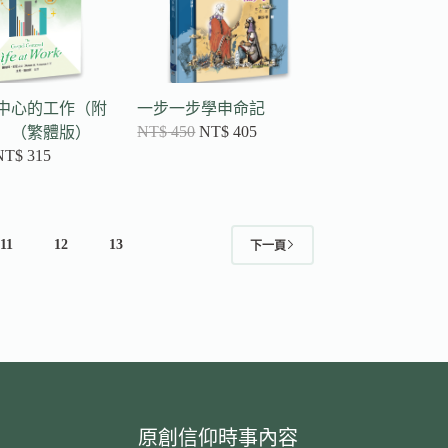
中心的工作（附
一步一步學申命記
NT$
450
NT$
405
）（繁體版）
NT$
315
11
12
13
下一頁
原創信仰時事內容