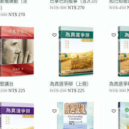
繁殖運動（含
巴拿巴的服事（含2CD）
知己知彼
NT$
300
NT$
270
NT$
450
D）
300
NT$
270
登講台
為真道爭辯（上冊）
為真道爭
250
NT$
225
NT$
250
NT$
225
NT$
300