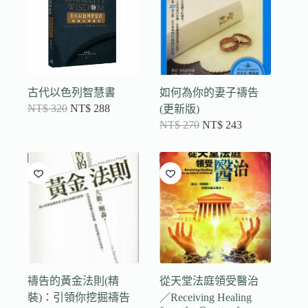
古代以色列智慧書
如何為你的妻子禱告
NT$
320
NT$
288
(更新版)
NT$
270
NT$
243
禱告的黃金法則(精
從天堂法庭領受醫治
裝)：引領你挖掘禱告
／Receiving Healing