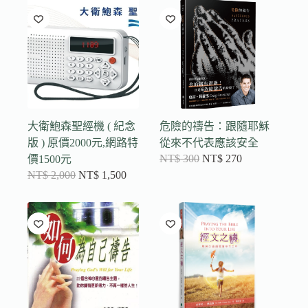
大衛鮑森聖經機 ( 紀念
危險的禱告：跟隨耶穌
版 ) 原價2000元,網路特
從來不代表應該安全
NT$
300
NT$
270
價1500元
NT$
2,000
NT$
1,500