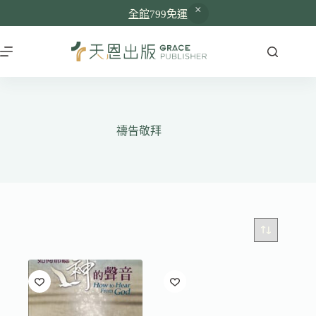
全館
799免運
跳
至
主
要
內
容
禱告敬拜