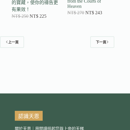
from the Courts of
的寶藏，使你的禱告更
Heaven
有果效！
NT$
270
NT$
243
NT$
250
NT$
225
上一頁
下一頁
認識天恩
關於天恩｜用閱讀搭起您與上帝的天梯