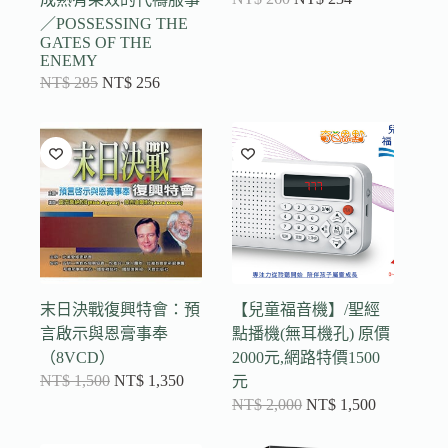
／POSSESSING THE
GATES OF THE
ENEMY
NT$
285
NT$
256
末日決戰復興特會：預
【兒童福音機】/聖經
言啟示與恩膏事奉
點播機(無耳機孔) 原價
（8VCD）
2000元,網路特價1500
NT$
1,500
NT$
1,350
元
NT$
2,000
NT$
1,500