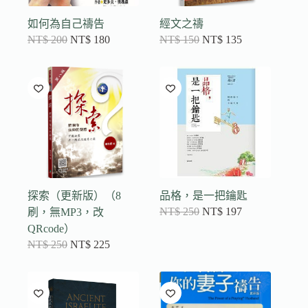
如何為自己禱告
經文之禱
NT$
200
NT$
180
NT$
150
NT$
135
探索（更新版）（8
品格，是一把鑰匙
NT$
250
NT$
197
刷，無MP3，改
QRcode）
NT$
250
NT$
225