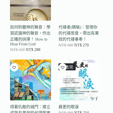
如何聆聽神的聲音：學
代禱者(精裝)：發現你
習認識神的聲音，作出
的代禱恩膏，帶出有果
正確的抉擇！ How to
效的代禱事奉！
Hear From God
NT$
300
NT$
270
NT$
320
NT$
288
已售完
得著仇敵的城門：建立
晨更的眼淚
NT$
260
NT$
234
成熟有果效的代禱服事