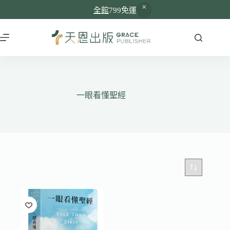
全館
799免運
跳
至
主
要
內
容
一眼看懂聖經