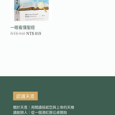
一眼看懂聖經
NT$
910
NT$
819
認識天恩
關於天恩｜用閱讀搭起您與上帝的天梯
讀創辦人｜從一個酒紅辦公桌開始