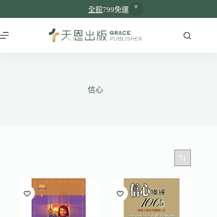
全館
799免運
跳
至
主
要
內
容
信心