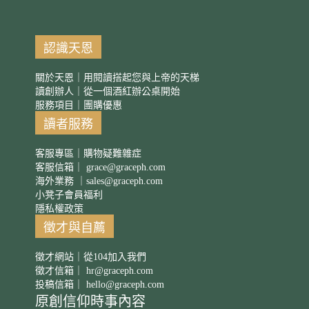
認識天恩
關於天恩｜用閱讀搭起您與上帝的天梯
讀創辦人｜從一個酒紅辦公桌開始
服務項目｜團購優惠
讀者服務
客服專區｜購物疑難雜症
客服信箱｜
grace@graceph.com
海外業務 ｜
sales@graceph.com
小凳子會員福利
隱私權政策
徵才與自薦
徵才網站｜從104加入我們
徵才信箱｜
hr@graceph.com
投稿信箱｜
hello@graceph.com
原創信仰時事內容