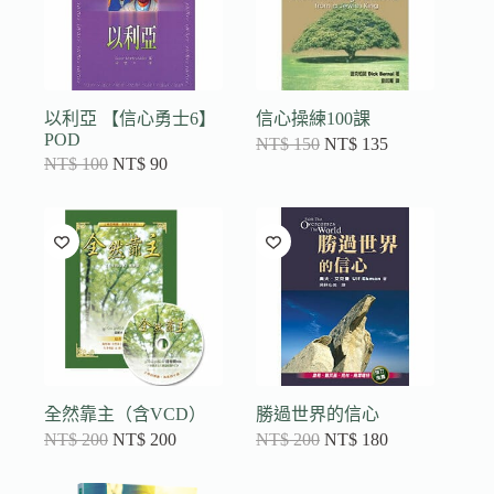
以利亞 【信心勇士6】
信心操練100課
POD
NT$
150
NT$
135
NT$
100
NT$
90
全然靠主（含VCD）
勝過世界的信心
NT$
200
NT$
200
NT$
200
NT$
180