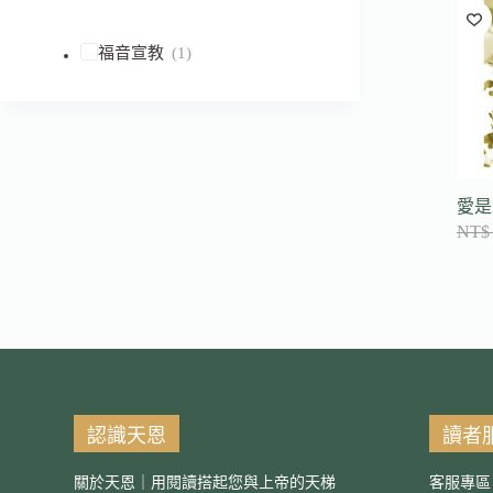
到
符
福音宣教
(1)
合
條
件
的
結
果
愛是
NT$
認識天恩
讀者
關於天恩｜用閱讀搭起您與上帝的天梯
客服專區