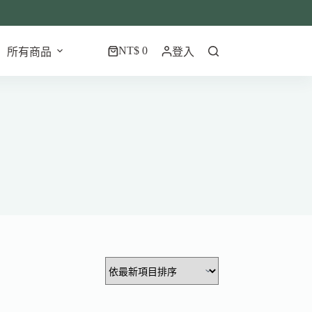
NT$
0
所有商品
登入
購
物
車