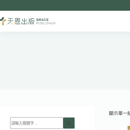
跳
至
主
要
內
容
顯示單一
找
不