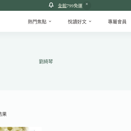
全館
799免運
熱門焦點
悅讀好文
專屬會員
劉綺琴
結果