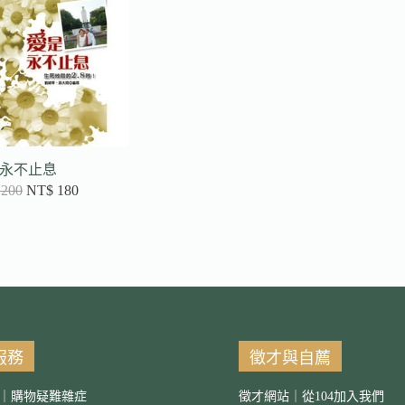
永不止息
200
NT$
180
服務
徵才與自薦
｜購物疑難雜症
徵才網站｜從104加入我們