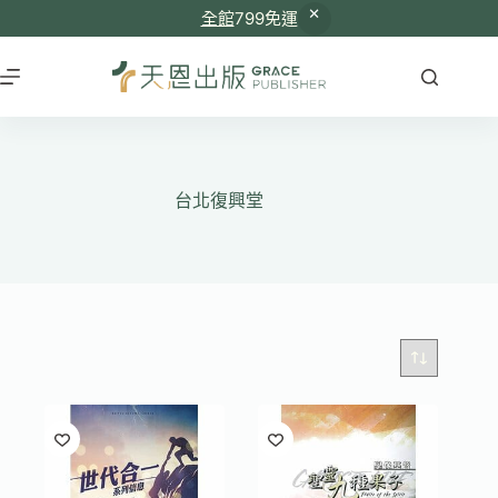
全館
799免運
跳
至
主
要
內
容
台北復興堂