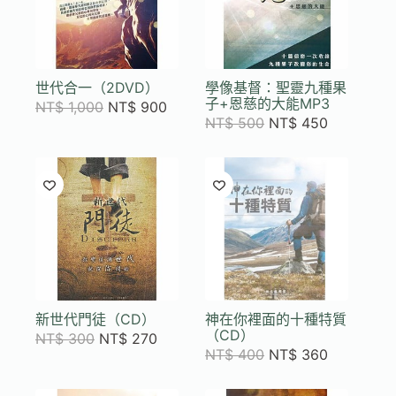
世代合一（2DVD）
學像基督：聖靈九種果
子+恩慈的大能MP3
NT$
1,000
NT$
900
NT$
500
NT$
450
新世代門徒（CD）
神在你裡面的十種特質
（CD）
NT$
300
NT$
270
NT$
400
NT$
360