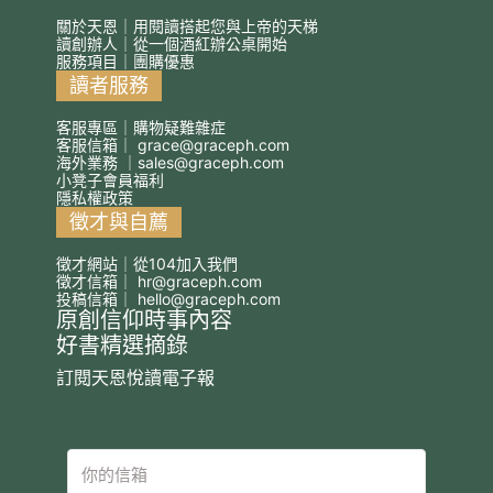
關於天恩｜用閱讀搭起您與上帝的天梯
讀創辦人｜從一個酒紅辦公桌開始
服務項目｜團購優惠
讀者服務
客服專區｜購物疑難雜症
客服信箱｜
grace@graceph.com
海外業務 ｜
sales@graceph.com
小凳子會員福利
隱私權政策
徵才與自薦
徵才網站｜從104加入我們
徵才信箱｜
hr@graceph.com
投稿信箱｜
hello@graceph.com
原創信仰時事內容
好書精選摘錄
訂閱天恩悅讀電子報