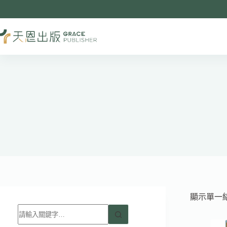
跳
至
主
要
內
容
顯示單一
找
不
到