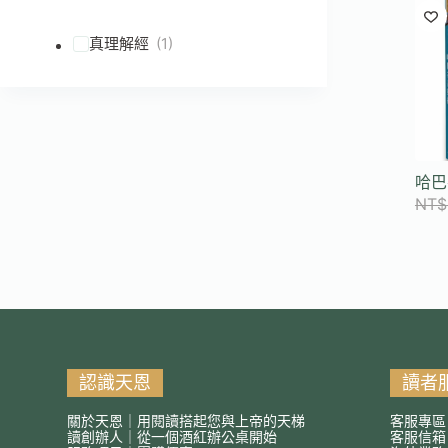
符
合
真理解經
(1)
條
件
的
結
果
哈巴
NT$
認識天恩
讀者
關於天恩｜用閱讀搭起您與上帝的天梯
客服專區
讀創辦人｜從一個酒紅辦公桌開始
客服信