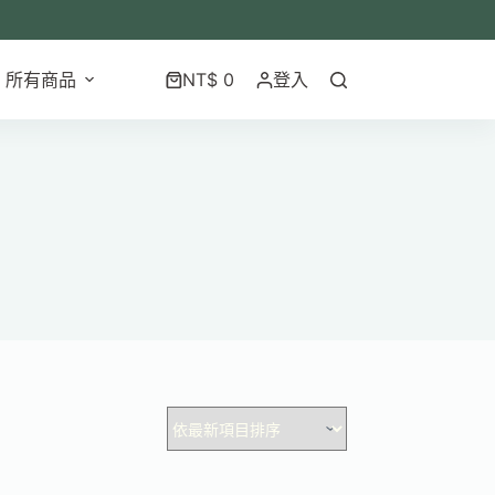
所有商品
NT$
0
登入
購
物
車