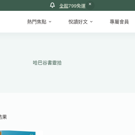
全館
799免運
熱門焦點
悅讀好文
專屬會員
哈巴谷書靈拾
結果