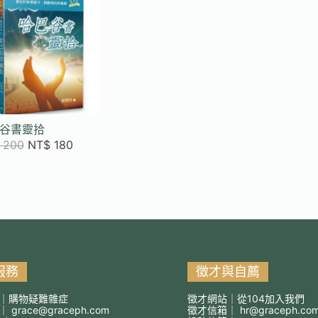
谷書靈拾
200
NT$
180
服務
徵才與自薦
｜購物疑難雜症
徵才網站｜從104加入我們
箱｜
grace@graceph.com
徵才信箱｜
hr@graceph.co