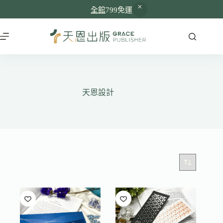
全館
799免運
跳
至
主
要
內
容
天恩設計