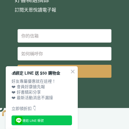
好書精選摘錄
訂閱天恩悅讀電子報
立即訂閱
💰綁定 LINE 送 $50 購物金
好友專屬優惠就在這裡！
❤️ 會員好康搶先報
❤️ 好書精彩分享
❤️ 最新活動消息不漏接
立即領折扣 👇
連結 LINE 帳號
電話：
傳真：