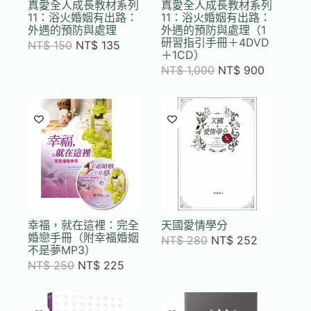
真愛全人成長教材系列
真愛全人成長教材系列
11：浴火婚姻有出路：
11：浴火婚姻有出路：
外遇的預防與處理
外遇的預防與處理（1
研習指引手冊＋4DVD
NT$
150
NT$
135
＋1CD）
NT$
1,000
NT$
900
幸福，就在這裡：完全
天國愛情學分
婚戀手冊（附幸福婚姻
NT$
280
NT$
252
不是夢MP3）
NT$
250
NT$
225