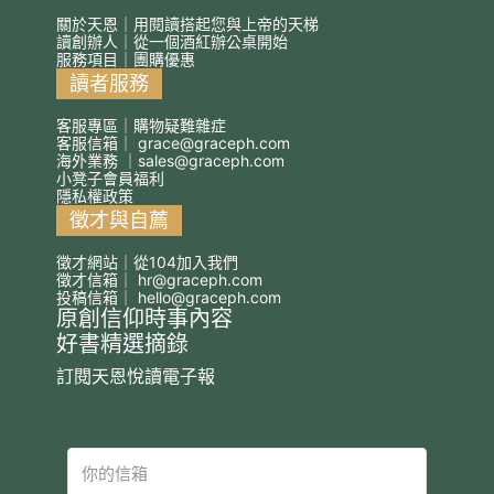
關於天恩｜用閱讀搭起您與上帝的天梯
讀創辦人｜從一個酒紅辦公桌開始
服務項目｜團購優惠
讀者服務
客服專區｜購物疑難雜症
客服信箱｜
grace@graceph.com
海外業務 ｜
sales@graceph.com
小凳子會員福利
隱私權政策
徵才與自薦
徵才網站｜從104加入我們
徵才信箱｜
hr@graceph.com
投稿信箱｜
hello@graceph.com
原創信仰時事內容
好書精選摘錄
訂閱天恩悅讀電子報