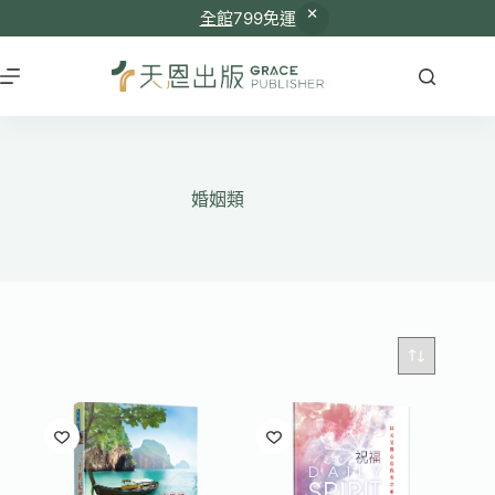
全館
799免運
跳
至
主
要
內
容
婚姻類