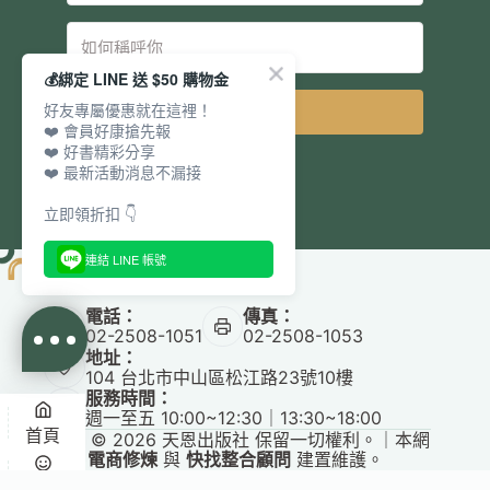
💰綁定 LINE 送 $50 購物金
好友專屬優惠就在這裡！
立即訂閱
❤️ 會員好康搶先報
❤️ 好書精彩分享
❤️ 最新活動消息不漏接
立即領折扣 👇
連結 LINE 帳號
電話：
傳真：
02-2508-1051
02-2508-1053
地址：
104 台北市中山區松江路23號10樓
服務時間：
週一至五 10:00~12:30｜13:30~18:00
首頁
Copyright © 2026 天恩出版社 保留一切權利。｜本網
站由
電商修煉
與
快找整合顧問
建置維護。
悅讀