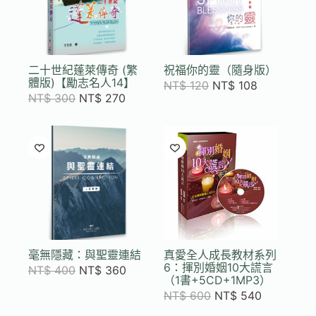
二十世紀蓬萊傳奇 (繁
祝福你的靈（隨身版）
體版)【勵志名人14】
NT$
120
NT$
108
NT$
300
NT$
270
毫無隱藏：與聖靈連結
真愛全人成長教材系列
6：揮別婚姻10大謊言
NT$
400
NT$
360
（1書+5CD+1MP3）
NT$
600
NT$
540