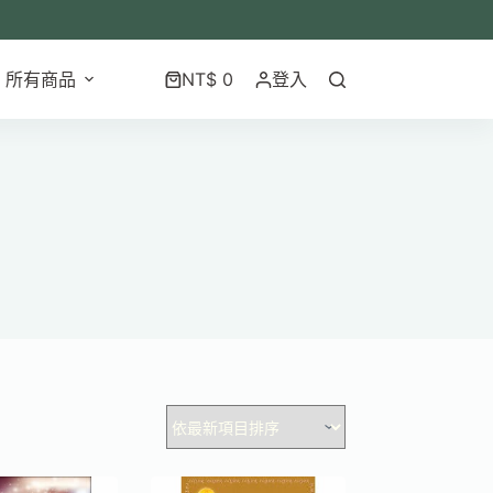
所有商品
NT$
0
登入
購
物
車