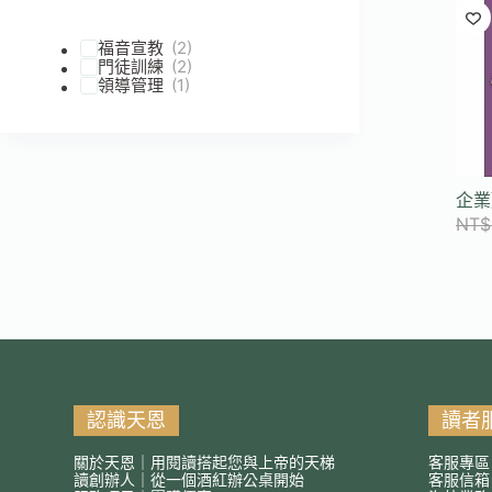
符
合
福音宣教
(2)
條
門徒訓練
(2)
件
領導管理
(1)
的
結
果
企業
NT$
認識天恩
讀者
關於天恩｜用閱讀搭起您與上帝的天梯
客服專區
讀創辦人｜從一個酒紅辦公桌開始
客服信