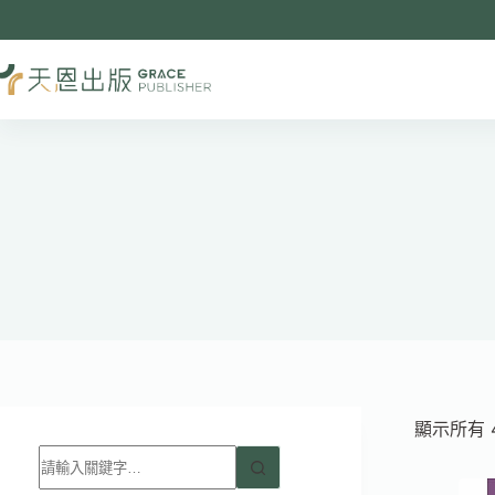
跳
至
主
要
內
容
顯示所有 
找
不
到