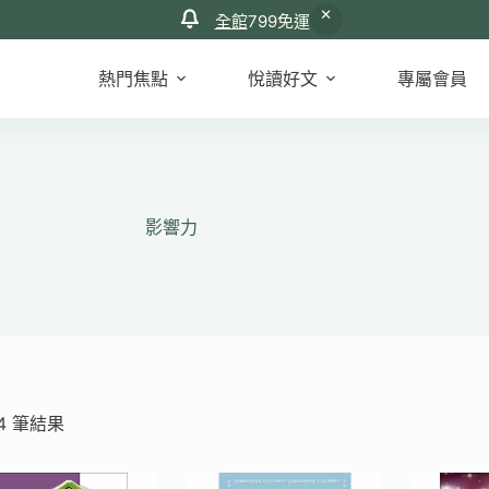
全館
799免運
熱門焦點
悅讀好文
專屬會員
影響力
依
4 筆結果
最
新
項