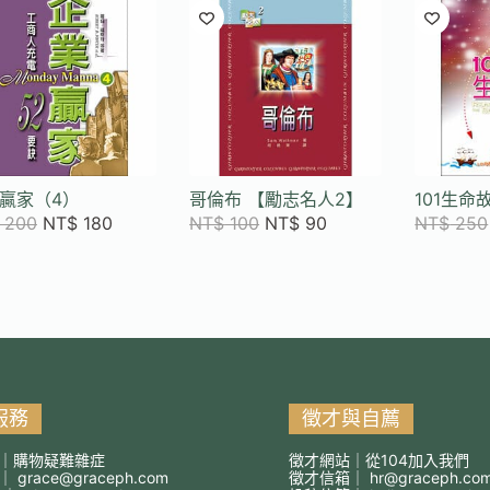
目
排
序
贏家（4）
哥倫布 【勵志名人2】
101生命
200
NT$
180
NT$
100
NT$
90
NT$
250
服務
徵才與自薦
｜購物疑難雜症
徵才網站｜從104加入我們
箱｜
grace@graceph.com
徵才信箱｜
hr@graceph.co