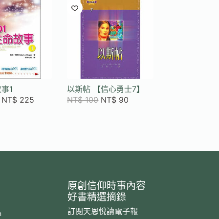
故事1
以斯帖 【信心勇士7】
NT$
225
NT$
100
NT$
90
原創信仰時事內容
好書精選摘錄
訂閱天恩悅讀電子報
m