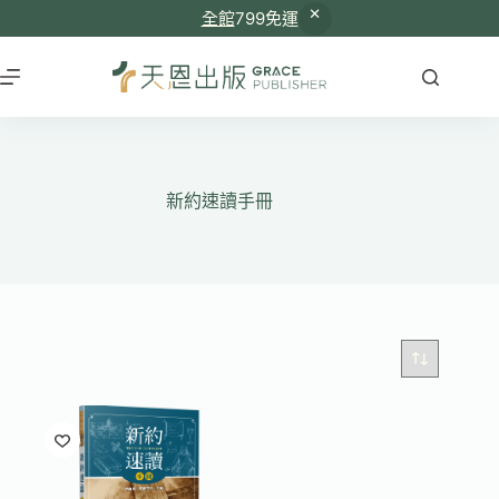
全館
799免運
跳
至
主
要
內
容
新約速讀手冊