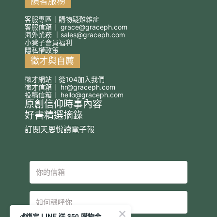
讀者服務
客服專區｜購物疑難雜症
客服信箱｜
grace@graceph.com
海外業務 ｜
sales@graceph.com
小凳子會員福利
隱私權政策
徵才與自薦
徵才網站｜從104加入我們
徵才信箱｜
hr@graceph.com
投稿信箱｜
hello@graceph.com
原創信仰時事內容
好書精選摘錄
訂閱天恩悅讀電子報
💰綁定 LINE 送 $50 購物金