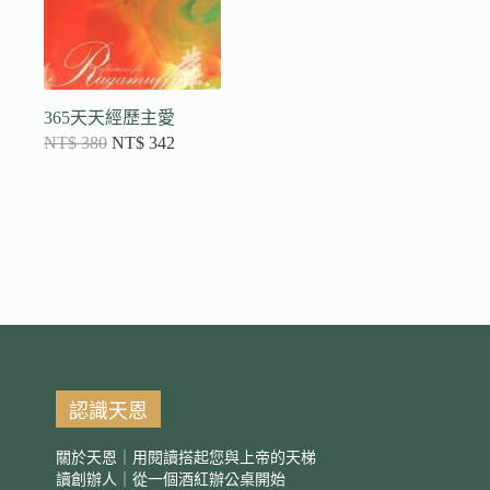
365天天經歷主愛
NT$
380
NT$
342
認識天恩
關於天恩｜用閱讀搭起您與上帝的天梯
讀創辦人｜從一個酒紅辦公桌開始