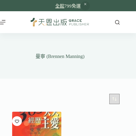
全館
799免運
跳
至
主
要
內
容
曼寧 (Brennen Manning)