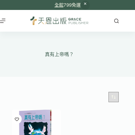
全館
799免運
跳
至
主
要
內
容
真有上帝嗎？