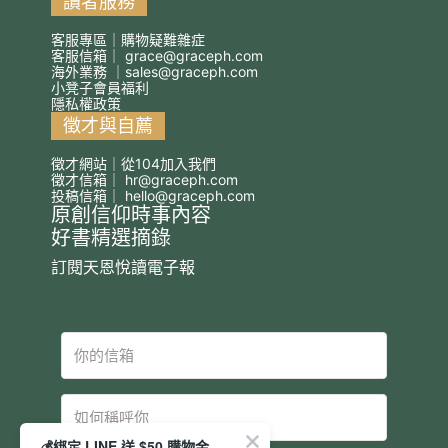
讀者服務
客服專區｜購物疑難雜症
客服信箱｜
grace@graceph.com
海外業務 ｜
sales@graceph.com
小凳子會員福利
隱私權政策
徵才與自薦
徵才網站｜從104加入我們
徵才信箱｜
hr@graceph.com
投稿信箱｜
hello@graceph.com
原創信仰時事內容
好書精選摘錄
訂閱天恩悅讀電子報
💰綁定 LINE 送 $50 購物金