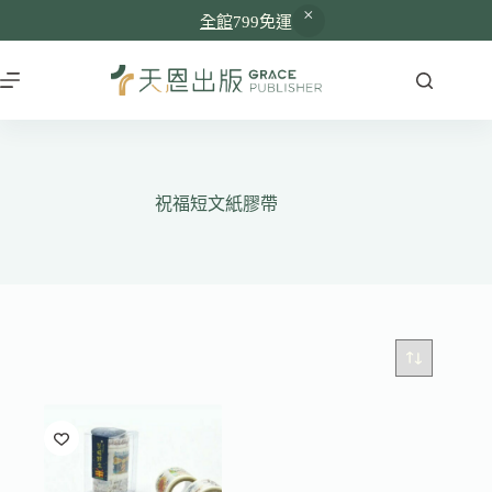
全館
799免運
跳
至
主
要
內
容
祝福短文紙膠帶