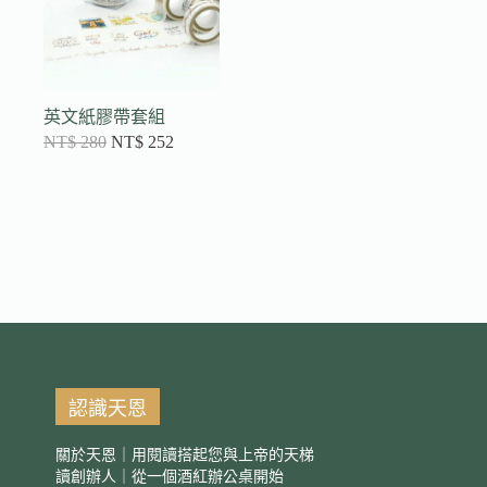
英文紙膠帶套組
NT$
280
NT$
252
認識天恩
關於天恩｜用閱讀搭起您與上帝的天梯
讀創辦人｜從一個酒紅辦公桌開始