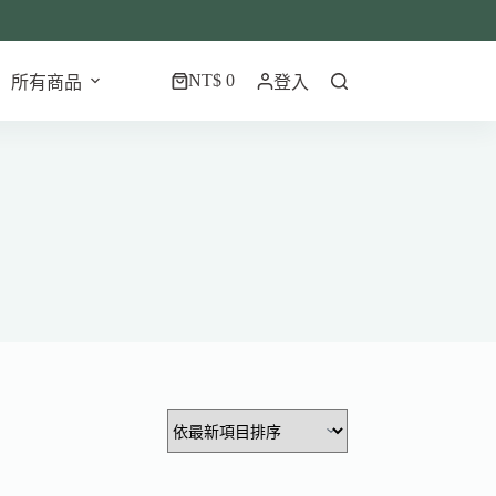
NT$
0
所有商品
登入
購
物
車