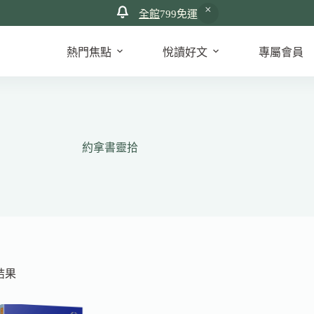
全館
799免運
熱門焦點
悅讀好文
專屬會員
約拿書靈拾
結果