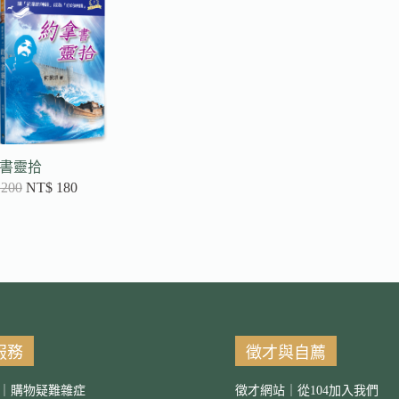
書靈拾
200
NT$
180
服務
徵才與自薦
｜購物疑難雜症
徵才網站｜從104加入我們