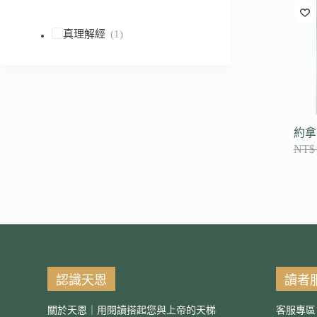
到
符
真理解經
(1)
合
條
件
的
結
果
約拿
NT$
認識天恩
讀者
關於天恩｜用閱讀搭起您與上帝的天梯
客服專區