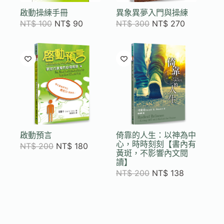
啟動操練手冊
異象異夢入門與操練
NT$
100
NT$
90
NT$
300
NT$
270
啟動預言
倚靠的人生：以神為中
心，時時刻刻【書內有
NT$
200
NT$
180
黃斑，不影響內文閱
讀】
NT$
200
NT$
138