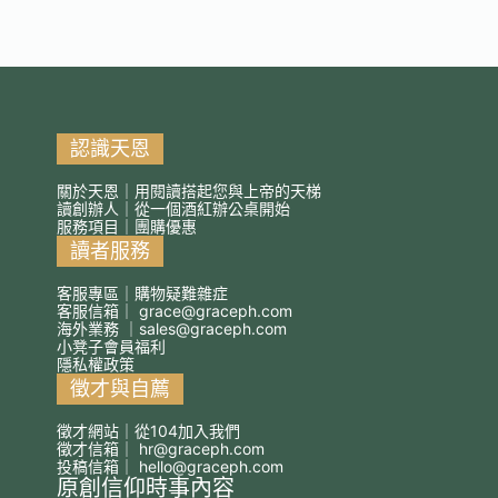
認識天恩
關於天恩｜用閱讀搭起您與上帝的天梯
讀創辦人｜從一個酒紅辦公桌開始
服務項目｜團購優惠
讀者服務
客服專區｜購物疑難雜症
客服信箱｜
grace@graceph.com
海外業務 ｜
sales@graceph.com
小凳子會員福利
隱私權政策
徵才與自薦
徵才網站｜從104加入我們
徵才信箱｜
hr@graceph.com
投稿信箱｜
hello@graceph.com
原創信仰時事內容