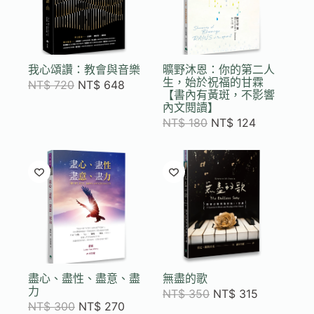
我心頌讚：教會與音樂
曠野沐恩：你的第二人
生，始於祝福的甘霖
NT$
720
NT$
648
【書內有黃斑，不影響
內文閱讀】
NT$
180
NT$
124
盡心、盡性、盡意、盡
無盡的歌
力
NT$
350
NT$
315
NT$
300
NT$
270