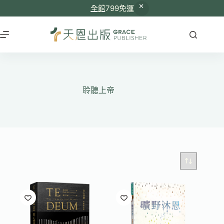
全館
799免運
跳
至
主
要
內
容
聆聽上帝