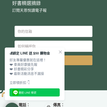
好書精選摘錄
訂閱天恩悅讀電子報
💰綁定 LINE 送 $50 購物金
好友專屬優惠就在這裡！
立即訂閱
❤️ 會員好康搶先報
❤️ 好書精彩分享
❤️ 最新活動消息不漏接
立即領折扣 👇
連結 LINE 帳號
電話：
傳真：