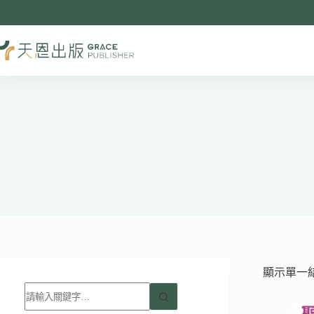
跳
至
主
要
內
容
顯示單一
找
不
到