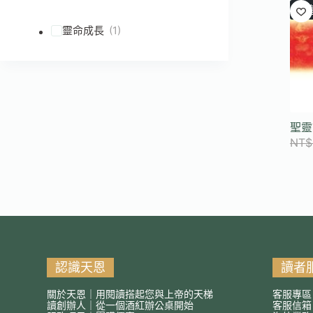
已
符
合
靈命成長
(1)
條
件
的
結
果
聖靈
NT$
認識天恩
讀者
關於天恩｜用閱讀搭起您與上帝的天梯
客服專區
讀創辦人｜從一個酒紅辦公桌開始
客服信