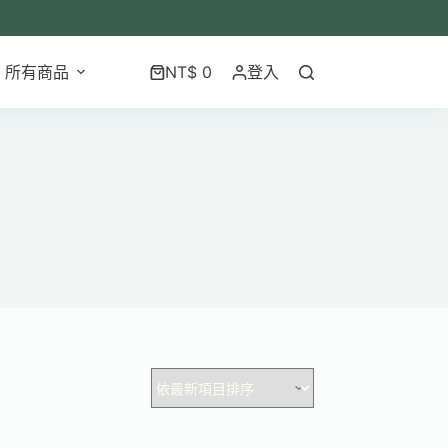
所有商品
NT$
0
登入
購
物
車