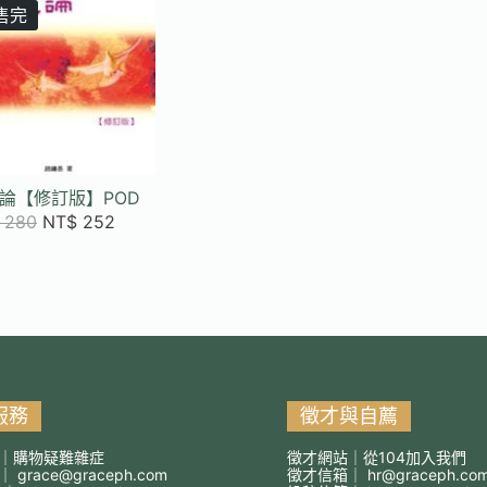
售完
論【修訂版】POD
280
NT$
252
服務
徵才與自薦
｜購物疑難雜症
徵才網站｜從104加入我們
箱｜
grace@graceph.com
徵才信箱｜
hr@graceph.co