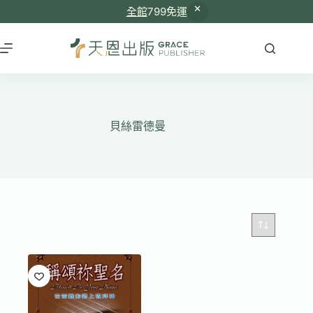
全館
799免運
跳
至
主
要
內
容
貝絲雷德曼