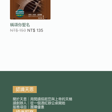
稱頌你聖名
NT$
150
NT$
135
認識天恩
關於天恩｜用閱讀搭起您與上帝的天梯
讀創辦人｜從一個酒紅辦公桌開始
服務項目｜團購優惠