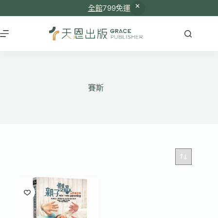
全館
799免運
跳
至
主
要
內
容
賽斯