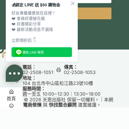
💰綁定 LINE 送 $50 購物金
好友專屬優惠就在這裡！
立即訂閱
❤️ 會員好康搶先報
❤️ 好書精彩分享
❤️ 最新活動消息不漏接
立即領折扣 👇
連結 LINE 帳號
電話：
傳真：
02-2508-1051
02-2508-1053
地址：
104 台北市中山區松江路23號10樓
服務時間：
週一至五 10:00~12:30｜13:30~18:00
首頁
Copyright © 2026 天恩出版社 保留一切權利。｜本網
站由
電商修煉
與
快找整合顧問
建置維護。
悅讀
收藏