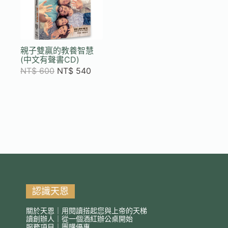
親子雙贏的教養智慧
(中文有聲書CD)
NT$
600
NT$
540
認識天恩
關於天恩｜用閱讀搭起您與上帝的天梯
讀創辦人｜從一個酒紅辦公桌開始
服務項目｜團購優惠