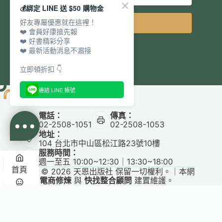
💰綁定 LINE 送 $50 購物金
好友專屬優惠就在這裡！
立即訂閱
❤️ 會員好康搶先報
❤️ 好書精彩分享
❤️ 最新活動消息不漏接
立即領折扣 👇
連結 LINE 帳號
電話：
傳真：
02-2508-1051
02-2508-1053
地址：
104 台北市中山區松江路23號10樓
服務時間：
週一至五 10:00~12:30｜13:30~18:00
首頁
Copyright © 2026 天恩出版社 保留一切權利。｜本網
站由
電商修煉
與
快找整合顧問
建置維護。
悅讀
收藏