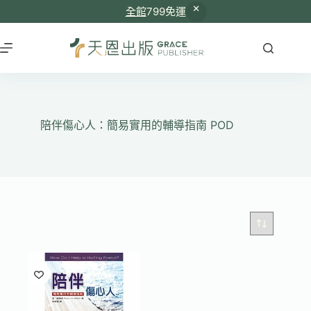
全館
799免運
跳
至
主
要
內
容
陪伴傷心人：簡易實用的輔導指南 POD