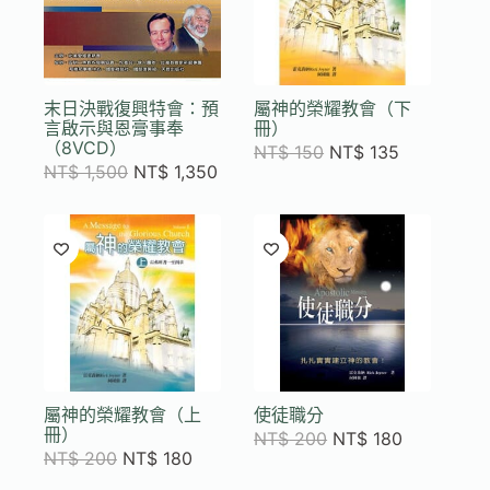
末日決戰復興特會：預
屬神的榮耀教會（下
言啟示與恩膏事奉
冊）
（8VCD）
NT$
150
NT$
135
NT$
1,500
NT$
1,350
屬神的榮耀教會（上
使徒職分
冊）
NT$
200
NT$
180
NT$
200
NT$
180