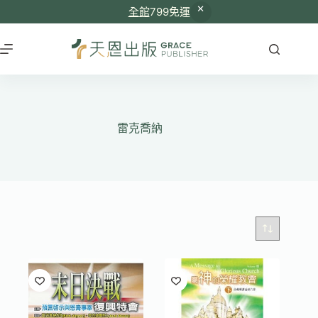
全館
799免運
跳
至
主
要
內
容
雷克喬納