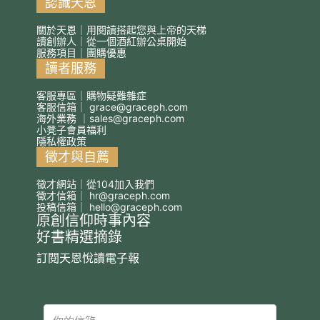
認識天恩
關於天恩｜用閱讀搭起您與上帝的天梯
讀創辦人｜從一個酒紅辦公桌開始
服務項目｜團購優惠
讀者服務
客服專區｜購物疑難雜症
客服信箱｜
grace@graceph.com
海外業務 ｜
sales@graceph.com
小凳子會員福利
隱私權政策
徵才與自薦
徵才網站｜從104加入我們
徵才信箱｜
hr@graceph.com
投稿信箱｜
hello@graceph.com
原創信仰時事內容
好書精選摘錄
訂閱天恩悅讀電子報