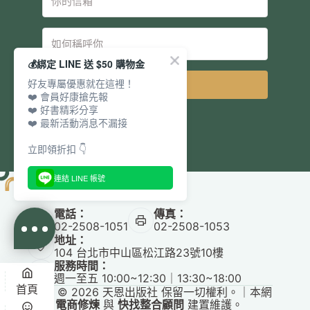
💰綁定 LINE 送 $50 購物金
好友專屬優惠就在這裡！
立即訂閱
❤️ 會員好康搶先報
❤️ 好書精彩分享
❤️ 最新活動消息不漏接
立即領折扣 👇
連結 LINE 帳號
電話：
傳真：
02-2508-1051
02-2508-1053
地址：
104 台北市中山區松江路23號10樓
服務時間：
週一至五 10:00~12:30｜13:30~18:00
首頁
Copyright © 2026 天恩出版社 保留一切權利。｜本網
站由
電商修煉
與
快找整合顧問
建置維護。