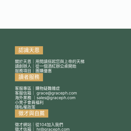
認識天恩
關於天恩｜用閱讀搭起您與上帝的天梯
讀創辦人｜從一個酒紅辦公桌開始
服務項目｜團購優惠
讀者服務
客服專區｜購物疑難雜症
客服信箱｜
grace@graceph.com
海外業務 ｜
sales@graceph.com
小凳子會員福利
隱私權政策
徵才與自薦
徵才網站｜從104加入我們
徵才信箱｜
hr@graceph.com