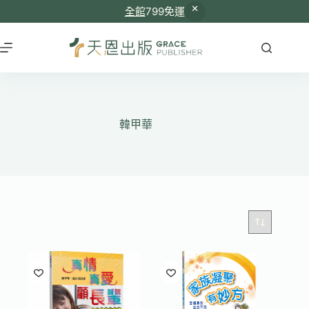
全館
799免運
跳
至
主
要
內
容
韓甲華