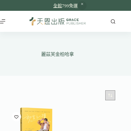
全館
799免運
跳
至
主
要
內
容
麗茲芙金柏哈拿