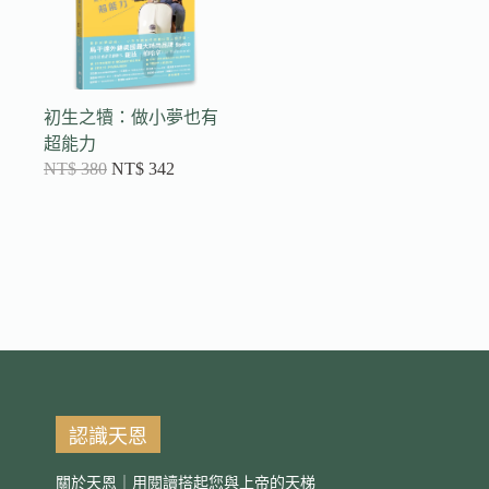
初生之犢：做小夢也有
超能力
NT$
380
NT$
342
認識天恩
關於天恩｜用閱讀搭起您與上帝的天梯