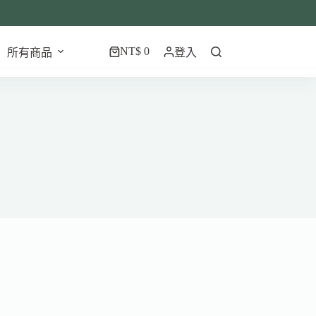
NT$
0
所有商品
登入
購
物
車