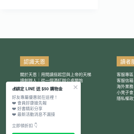
到
符
合
條
件
的
結
果
認識天恩
讀者
關於天恩｜用閱讀搭起您與上帝的天梯
客服專區
讀創辦人｜從一個酒紅辦公桌開始
客服信
服務項目｜團購優惠
海外業務
💰綁定 LINE 送 $50 購物金
小凳子會
好友專屬優惠就在這裡！
隱私權政
❤️ 會員好康搶先報
❤️ 好書精彩分享
❤️ 最新活動消息不漏接
立即領折扣 👇