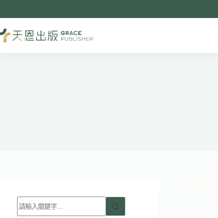
跳
至
主
要
內
容
找不到符
找
不