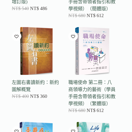
增訂版)
手冊含帶領者指引和教
NT$
540
NT$
486
學視頻）（簡體版）
NT$
680
NT$
612
左圖右書讀新約：新約
職場使命 第二冊：八
圖解概覽
商領導力的藝術（學員
NT$
400
NT$
360
手冊含帶領者指引和教
學視頻）（繁體版）
NT$
680
NT$
612