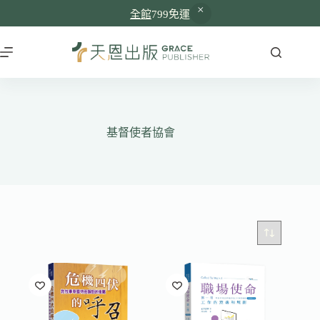
全館
799免運
跳
至
主
要
內
容
基督使者協會