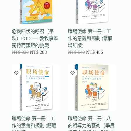
危機四伏的呼召（平
職場使命 第一冊：工
裝）POD ── 教牧事奉
作的意義和規劃 (繁體
獨特而艱鉅的挑戰
增訂版)
NT$
320
NT$
288
NT$
540
NT$
486
職場使命 第一冊：工
職場使命 第二冊：八
作的意義和規劃 (簡體
商領導力的藝術（學員