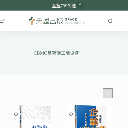
全館
799免運
跳
至
主
要
內
容
CBMC基督徒工商協會