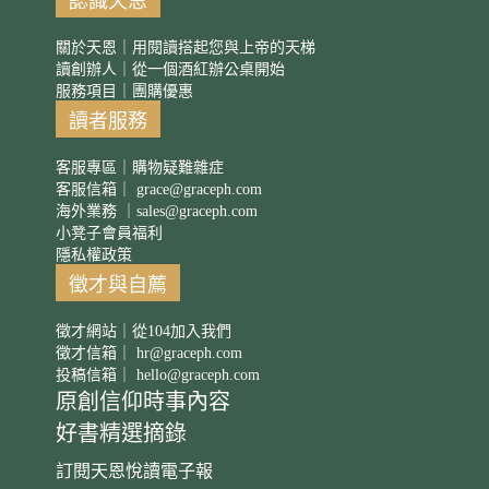
認識天恩
關於天恩｜用閱讀搭起您與上帝的天梯
讀創辦人｜從一個酒紅辦公桌開始
服務項目｜團購優惠
讀者服務
客服專區｜購物疑難雜症
客服信箱｜
grace@graceph.com
海外業務 ｜
sales@graceph.com
小凳子會員福利
隱私權政策
徵才與自薦
徵才網站｜從104加入我們
徵才信箱｜
hr@graceph.com
投稿信箱｜
hello@graceph.com
原創信仰時事內容
好書精選摘錄
訂閱天恩悅讀電子報