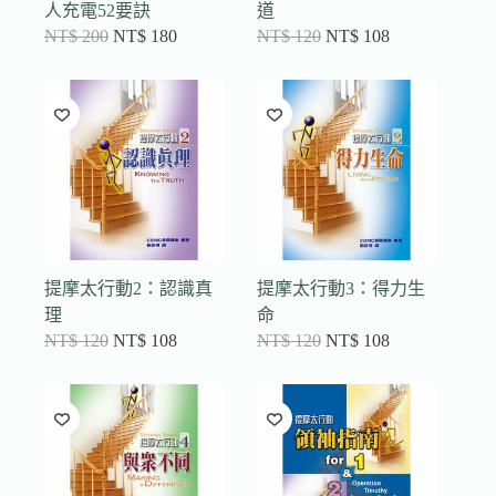
人充電52要訣
道
NT$
200
NT$
180
NT$
120
NT$
108
提摩太行動2：認識真
提摩太行動3：得力生
理
命
NT$
120
NT$
108
NT$
120
NT$
108