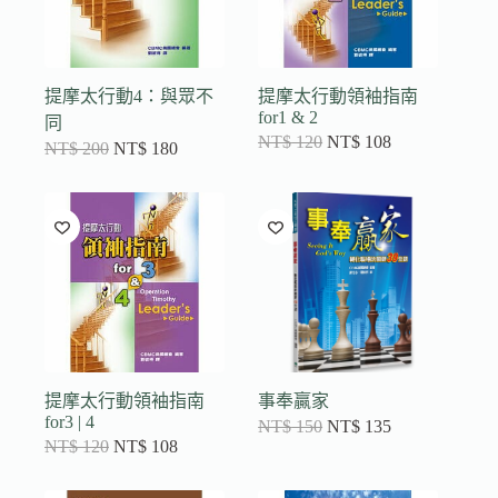
提摩太行動4：與眾不
提摩太行動領袖指南
for1 & 2
同
NT$
120
NT$
108
NT$
200
NT$
180
提摩太行動領袖指南
事奉贏家
for3 | 4
NT$
150
NT$
135
NT$
120
NT$
108