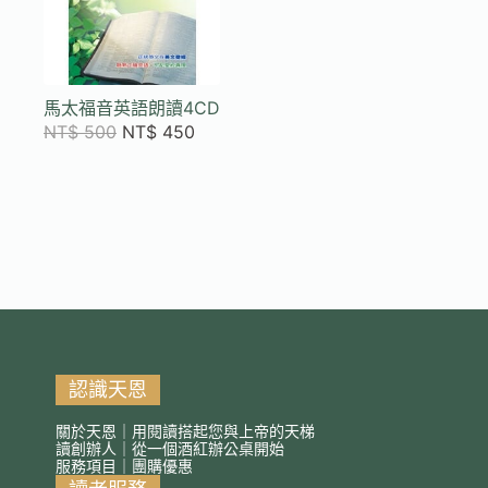
馬太福音英語朗讀4CD
NT$
500
NT$
450
認識天恩
關於天恩｜用閱讀搭起您與上帝的天梯
讀創辦人｜從一個酒紅辦公桌開始
服務項目｜團購優惠