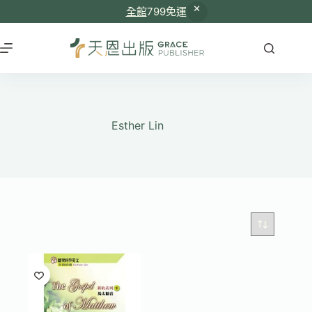
全館
799免運
跳
至
主
要
內
容
Esther Lin