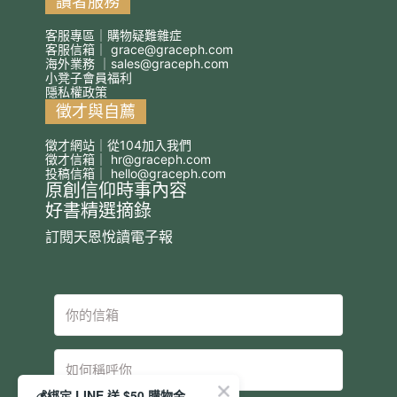
讀者服務
客服專區｜購物疑難雜症
客服信箱｜
grace@graceph.com
海外業務 ｜
sales@graceph.com
小凳子會員福利
隱私權政策
徵才與自薦
徵才網站｜從104加入我們
徵才信箱｜
hr@graceph.com
投稿信箱｜
hello@graceph.com
原創信仰時事內容
好書精選摘錄
訂閱天恩悅讀電子報
💰綁定 LINE 送 $50 購物金