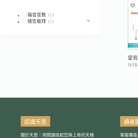
到
符
福音宣教
(1)
合
禱告敬拜
(1)
條
件
的
結
果
愛我
NT$
認識天恩
讀者
關於天恩｜用閱讀搭起您與上帝的天梯
客服專區