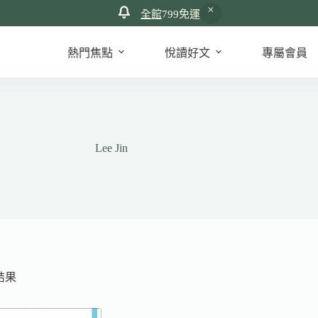
全館
799免運
熱門焦點
悅讀好文
專屬會員
Lee Jin
結果