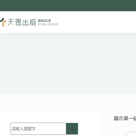
跳
至
主
要
內
容
顯示單一
找
不