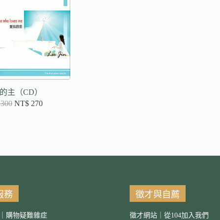
的主（CD）
300
NT$
270
服務
徵才與自薦
｜購物疑難雜症
徵才網站｜從104加入我們