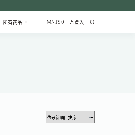
NT$
0
所有商品
登入
購
物
車