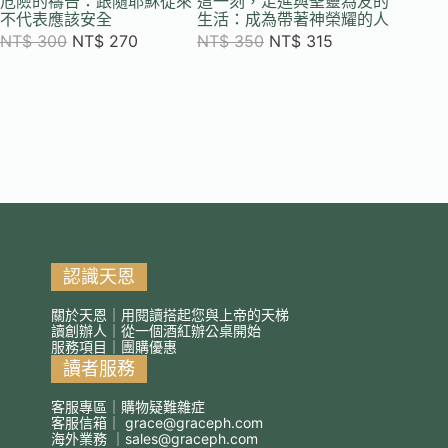
危險的禱告：跟隨耶穌從來
這一刻，走進與聖靈為友的
從內做
不代表應該安全
生活：成為帶著神榮耀的人
鍊25年
NT$
300
NT$
270
NT$
350
NT$
315
NT$
4
認識天恩
關於天恩｜用閱讀搭起您與上帝的天梯
讀創辦人｜從一個酒紅辦公桌開始
服務項目｜團購優惠
讀者服務
客服專區｜購物疑難雜症
客服信箱｜
grace@graceph.com
海外業務 ｜
sales@graceph.com