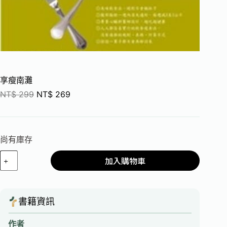
享瘦南灘
NT$
299
NT$
269
尚有庫存
加入購物車
書籍資訊
作者