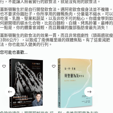
行，不能讓人照著實行的飲食法，就是沒有用的飲食法。
蓋斯頓醫生於是自行開發飲食法。邁阿密飲食瘦身法並不複雜，
也不要求你餓肚子，你所享用的雞鴨魚肉，分量毫不縮水，可以
吃蛋、乳酪、堅果和蔬菜，以及非吃不可的點心。你還會學到如
何避開壞的碳水化合物，比如白麵粉、白糖、烤馬鈴薯，最棒的
一點是，你的體重會減輕，而且難纏的腹部脂肪會最先消失！
蓋斯頓醫生的飲食法的效果一貫，而且非常戲劇性（頭兩週就瘦
3到6公斤），以致成了南佛羅里達的媒體焦點。有了這套減肥
法，你也能加入健美的行列。
您可能也喜歡…