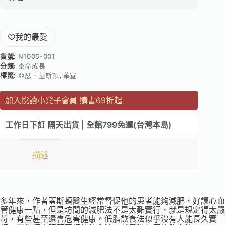
我的最愛
貨號:
N1005-001
分類:
靈命成長
標籤:
亞瑟．蓋斯頓
,
華宣
加入悅讀小凳子會員 購書69折起
工作日下訂 隔天出貨 | 全館799免運(台灣本島)
描述
多年來，作者蓋斯頓醫生經常督促他的患者能夠減肥，好讓心血
管健康一點，但是坊間的減肥法不是太難實行，就是規定得太嚴
苛，有些甚至還會危害健康。低脂飲食法似乎沒有人能長久實