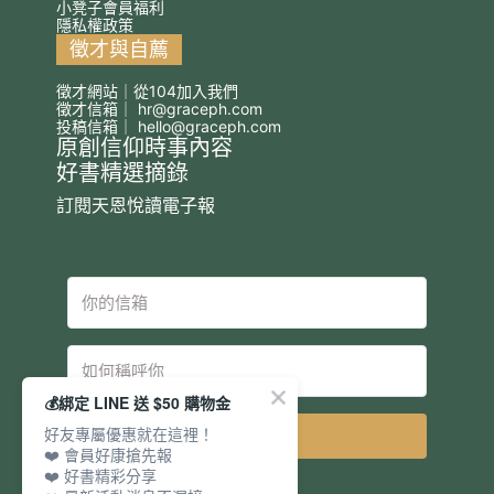
小凳子會員福利
隱私權政策
徵才與自薦
徵才網站｜從104加入我們
徵才信箱｜
hr@graceph.com
投稿信箱｜
hello@graceph.com
原創信仰時事內容
好書精選摘錄
訂閱天恩悅讀電子報
💰綁定 LINE 送 $50 購物金
好友專屬優惠就在這裡！
立即訂閱
❤️ 會員好康搶先報
❤️ 好書精彩分享