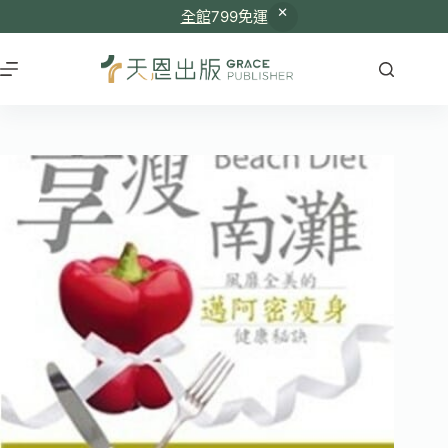
全館
799免運