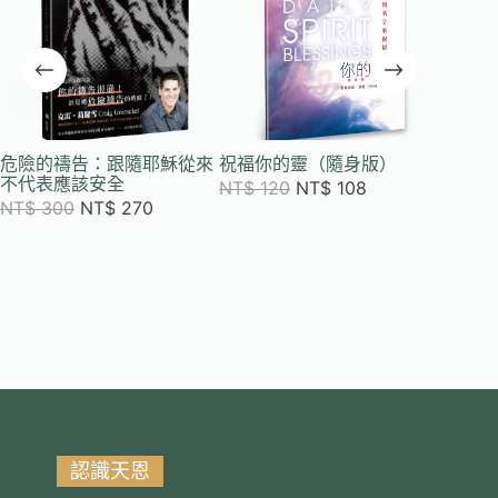
危險的禱告：跟隨耶穌從來
祝福你的靈（隨身版）
從內做
不代表應該安全
鍊25年
NT$
120
NT$
108
NT$
300
NT$
270
NT$
4
認識天恩