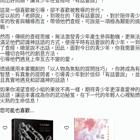
問出好問題，讓青少年在查經時「有話要說」！
這是一個喜歡被引導，卻不喜歡被教導的世代。
從以前的「老師說」，到現在的「我有話要說」，對於陪伴青少
年的牧者與輔導而言，帶領他們查經，可說是一項極為艱鉅的挑
戰。
然而，傳統的查經思維，無法激發青少年產生參與動機，更無法
滿足他們認識神話語的方式，使得平時有話要說的青少年，一到
了查經，總是說不出話。因此，面對今日的青少年，你我需要另
一種切合時代的創意方法，
引導他們遇見上帝亙古不變的愛。
透過運用本書獨創的「以人物為焦點的提問技巧」，你將成為有
智慧、有異象的提問者，引導青少年對於信仰「有話要說」，並
且真實地遇見和認識神的話語！
如果你渴望查經小組的果效不再一樣，期待青少年更深喜愛神的
話語，讓這本書成為你的武功秘笈，在下一代的年輕人心裡點燃
火熱的生命信息！
您可能也喜歡…