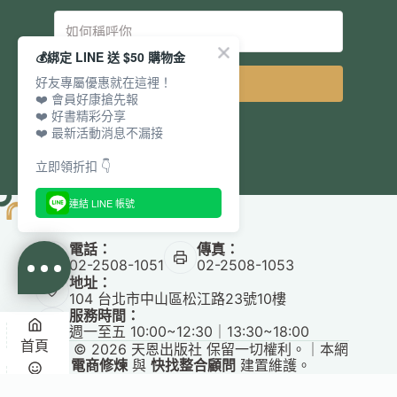
💰綁定 LINE 送 $50 購物金
好友專屬優惠就在這裡！
立即訂閱
❤️ 會員好康搶先報
❤️ 好書精彩分享
❤️ 最新活動消息不漏接
立即領折扣 👇
連結 LINE 帳號
電話：
傳真：
02-2508-1051
02-2508-1053
地址：
104 台北市中山區松江路23號10樓
服務時間：
週一至五 10:00~12:30｜13:30~18:00
首頁
Copyright © 2026 天恩出版社 保留一切權利。｜本網
站由
電商修煉
與
快找整合顧問
建置維護。
✕
悅讀