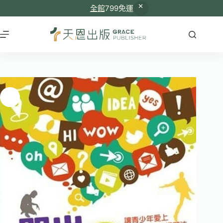
全館
799免運