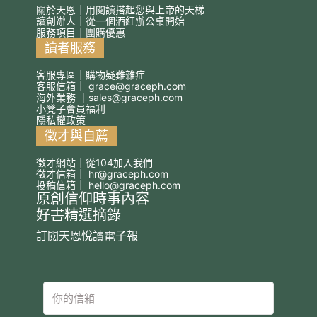
關於天恩｜用閱讀搭起您與上帝的天梯
讀創辦人｜從一個酒紅辦公桌開始
服務項目｜團購優惠
讀者服務
客服專區｜購物疑難雜症
客服信箱｜
grace@graceph.com
海外業務 ｜
sales@graceph.com
小凳子會員福利
隱私權政策
徵才與自薦
徵才網站｜從104加入我們
徵才信箱｜
hr@graceph.com
投稿信箱｜
hello@graceph.com
原創信仰時事內容
好書精選摘錄
訂閱天恩悅讀電子報