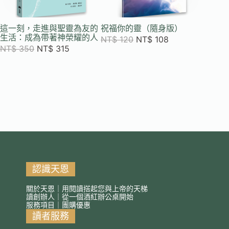
這一刻，走進與聖靈為友的
祝福你的靈（隨身版）
從內做
生活：成為帶著神榮耀的人
鍊25年
NT$
120
NT$
108
NT$
350
NT$
315
NT$
4
認識天恩
關於天恩｜用閱讀搭起您與上帝的天梯
讀創辦人｜從一個酒紅辦公桌開始
服務項目｜團購優惠
讀者服務