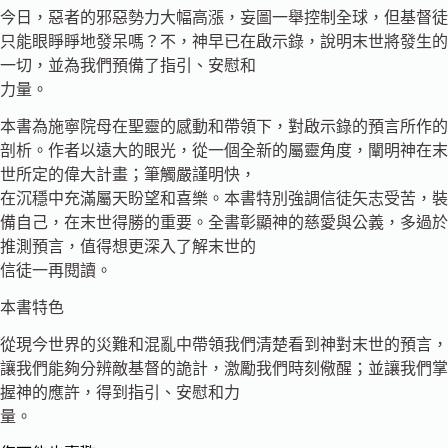
今日，惡者的邪惡勢力大幅高漲，妄圖一舉控制全球，但基督徒
只能眼睜睜地發呆嗎？不，神早已在啟示錄，說明末世將發生的
一切，並為我們預備了指引、安慰和
力量。
本書為施寧院母在聖靈的感動和帶領下，對啟示錄的預言所作的
剖析。作者以遠大的眼光，從一個全新的屬靈角度，闡明神在末
世所定的偉大計畫；筆觸嚴謹明快，
在沉穩中充滿屬天盼望和喜樂。本書特別強調信徒矢志受苦，裝
備自己，在末世得勝的重要。全書彰顯神的慈愛與公義，多過於
推測預言，值得想更深入了解末世的
信徒一再閱讀。
本書特色
從現今世界的災難和混亂中帶領我們清楚看到神對末世的預言，
讓我們能夠分辨敵基督的詭計，激勵我們時刻儆醒；並讓我們掌
握神的應許，得到指引、安慰和力
量。