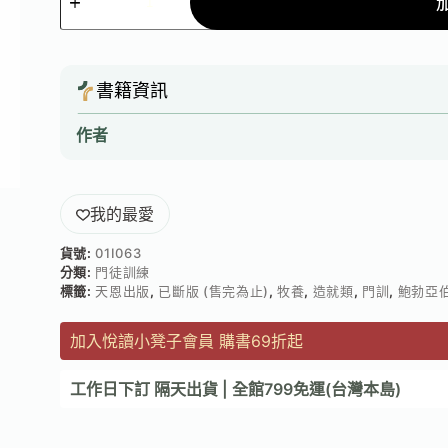
書籍資訊
作者
我的最愛
貨號:
01I063
分類:
門徒訓練
標籤:
天恩出版
,
已斷版 (售完為止)
,
牧養
,
造就類
,
門訓
,
鮑勃亞
加入悅讀小凳子會員 購書69折起
工作日下訂 隔天出貨 | 全館799免運(台灣本島)