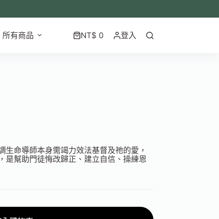
所有商品
NT$
0
登入
調生命導師本身需竭力效法基督及祂的愛，
，是幫助門徒悔改歸正、建立自信、操練恩