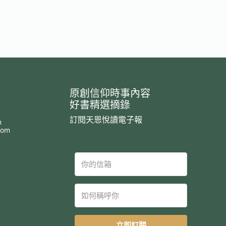
原創信仰時事內容
好書精選摘錄
訂閱天恩悅讀電子報
m
com
立即訂閱