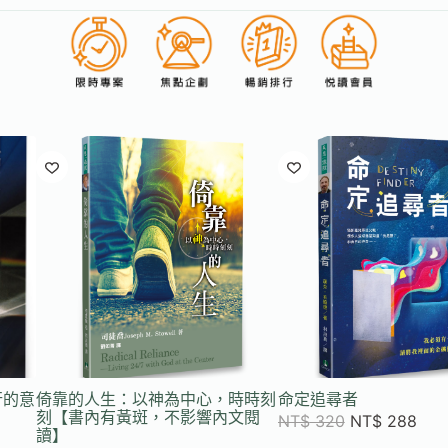
行的意
倚靠的人生：以神為中心，時時刻
命定追尋者
刻【書內有黃斑，不影響內文閱
NT$
320
NT$
288
讀】