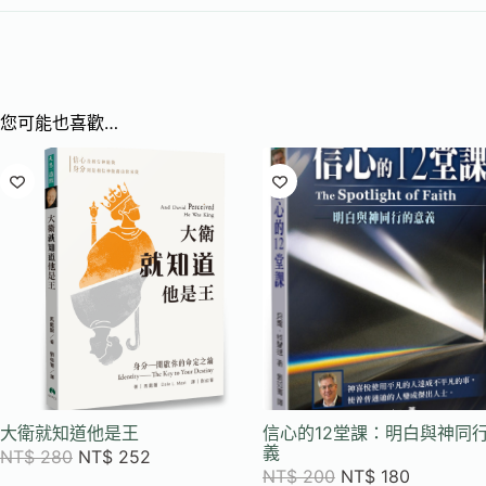
您可能也喜歡…
大衛就知道他是王
信心的12堂課：明白與神同
義
NT$
280
NT$
252
NT$
200
NT$
180