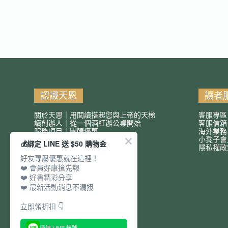
認識天恩
讀者
關於天恩｜用閱讀搭起您與上帝的天梯
客服專區
讀創辦人｜從一個酒紅辦公桌開始
客服信
服務項目｜團購優惠
海外業務
小凳子會
💰綁定 LINE 送 $50 購物金
隱私權政
好友專屬優惠就在這裡！
❤️ 會員好康搶先報
❤️ 好書精彩分享
❤️ 最新活動消息不漏接
立即領折扣 👇
連結 LINE 帳號