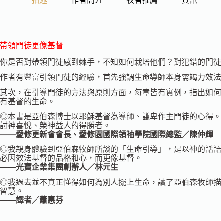
帶領門徒更像基督
你是否對帶領門徒感到棘手，不知如何栽培他們？對犯錯的門徒
作者有豐富引領門徒的經驗，首先強調生命導師本身需竭力效法
其次，在引導門徒的方法與原則方面，每章皆有實例，指出如何
有基督的生命。
◎本書是亞伯森博士以耶穌基督為導師、謙卑作主門徒的心得。
討神喜悅、榮神益人的得勝者。
——愛修更新會會長、愛修園國際領袖學院國際總監／陳仲輝
◎我親身體驗到亞伯森牧師所談的「生命引導」，是以神的話語
必因效法基督的品格和心，而更像基督。
——光寶企業集團創辦人／林元生
◎我過去並不真正懂得如何為別人擺上生命，讀了亞伯森牧師描
智慧。
——譯者／蕭惠芬