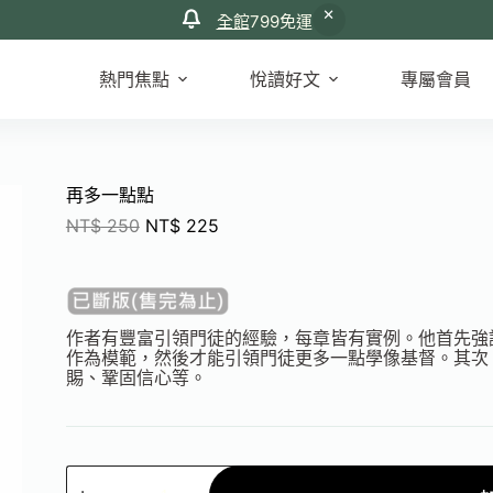
全館
799免運
熱門焦點
悅讀好文
專屬會員
再多一點點
NT$
250
NT$
225
作者有豐富引領門徒的經驗，每章皆有實例。他首先強
作為模範，然後才能引領門徒更多一點學像基督。其次
賜、鞏固信心等。