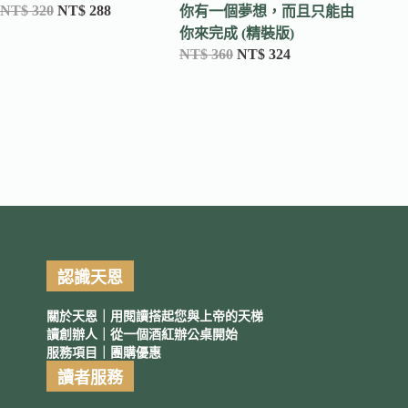
NT$
320
NT$
288
NT$
28
你有一個夢想，而且只能由
你來完成 (精裝版)
NT$
360
NT$
324
認識天恩
關於天恩｜用閱讀搭起您與上帝的天梯
讀創辦人｜從一個酒紅辦公桌開始
服務項目｜團購優惠
讀者服務