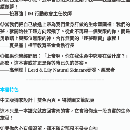
續做夢！
——松慕強｜iM 行動教會主任牧師
◎當我們把自己放進上帝為我們量身訂做的生命藍圖裡，我們的
夢，就開始往正確方向起飛了。從此不再是一個受限的你，而是
勇敢踏上與那位無限的神，合作無間的「逐夢踏實」旅程！
——夏昊霝｜標竿教育基金會執行長
◎如果你曾經問過：「上帝啊，你在我生命中究竟在做什麼？」
那麼，這本書或許正是你等待已久的答案。
——高俐理｜Lord & Lily Natural Skincare研發、經營者
==============================
本書特色
中文版獨家設計｜雙色內頁 ✦ 特製圖文筆記頁
這不只是一本讀完就放回書架的書，它會陪你走一段真實的生命
旅程！
如果你內心有個渴望，卻不確定那是不是來自神