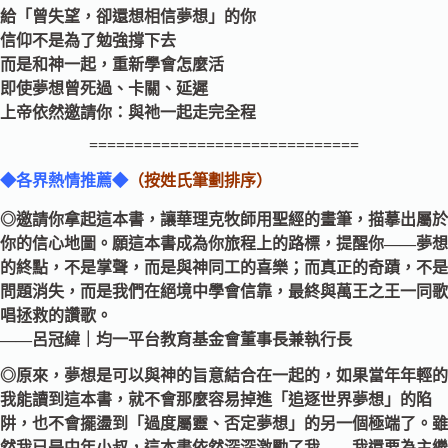
給「曾失望，卻還想相信夢想」的你
信仰不是為了勉強撐下去
而是和神一起，重新學會怎麼活
即使夢想曾死過、卡關、延遲
上帝依然邀請你：與祂一起走完全程
==============================
◆各界熱情推薦◆
（按姓氏筆劃排序）
◎邀請你拿起這本書，讓華理克牧師用聖經的畫筆，描摹出屬於
你的信心地圖。願這本書成為你旅程上的路標，提醒你——夢想
的終點，不是掌聲，而是與神同工的喜樂；而真正的奇蹟，不是
問題消失，而是我們在絕境中學會信靠，最終與萬王之王一同歌
唱拯救的讚歌。
——呂冠緯｜均一平台教育基金會董事長兼執行長
◎原來，夢想是可以與神的旨意結合在一起的，如果當年年輕的
我能讀到這本書，就不會那麼容易掉進「追逐世界夢想」的陷
阱，也不會擺盪到「過度屬靈、否定夢想」的另一個極端了。雖
然我已是中年小叔，這本書依然深深激勵了我——我還要為主繼