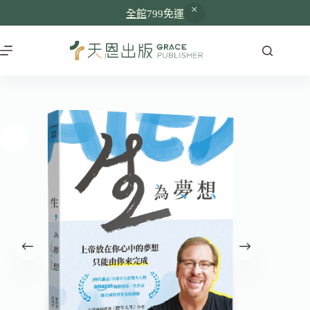
全館
799免運