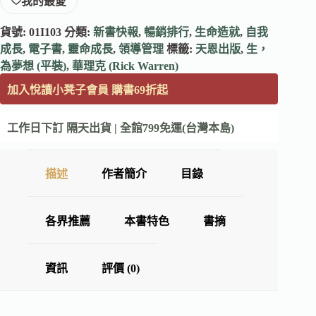
我的最愛
貨號:
01I103
分類:
新書快報
,
暢銷排行
,
生命造就
,
自我
成長
,
電子書
,
靈命成長
,
領導管理
標籤:
天恩出版
,
生，
為夢想 (平裝)
,
華理克 (Rick Warren)
加入悅讀小凳子會員 購書69折起
工作日下訂 隔天出貨 | 全館799免運(台灣本島)
描述
作者簡介
目錄
各界推薦
本書特色
書摘
資訊
評價 (0)