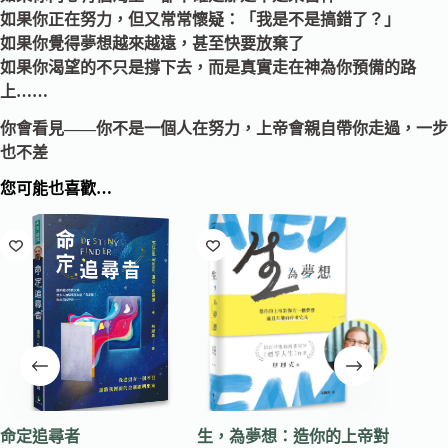
如果你正在努力，但又常常懷疑：「我是不是搞錯了？」
如果你覺得夢想越來越遠，甚至快要放棄了
如果你渴望的不只是撐下去，而是真實走在神為你預備的路
上……
你會看見——你不是一個人在努力，上帝會親自帶你走過，一步
也不差
您可能也喜歡…
命定追尋者
生，為夢想：造你的上帝對
大衛就