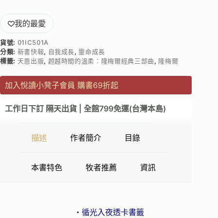
我的最愛
貨號:
01IC501A
分類:
新書快報
,
自我成長
,
靈命成長
標籤:
天恩出版
,
超越時間的溫柔：隆梅爾經典三部曲
,
隆梅爾
加入悅讀小凳子會員 購書69折起
工作日下訂 隔天出貨 | 全館799免運(台灣本島)
描述
作者簡介
目錄
本書特色
牧者推薦
資訊
・
循光入夜透卡書籤