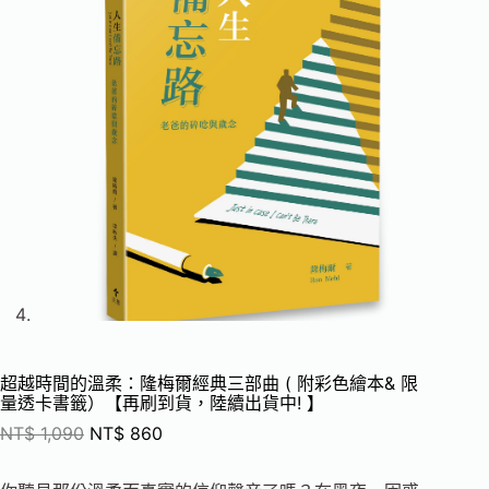
超越時間的溫柔：隆梅爾經典三部曲 ( 附彩色繪本& 限
量透卡書籤）【再刷到貨，陸續出貨中! 】
NT$
1,090
NT$
860