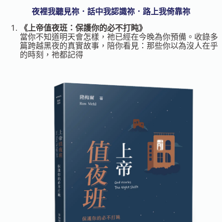
夜裡我聽見祢．話中我認識祢．路上我倚靠祢
《上帝值夜班：保護你的必不打盹》
當你不知道明天會怎樣，祂已經在今晚為你預備。收錄多
篇跨越黑夜的真實故事，陪你看見：那些你以為沒人在乎
的時刻，祂都記得