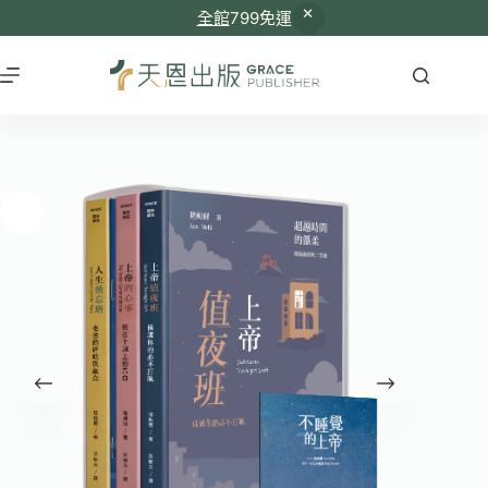
全館
799免運