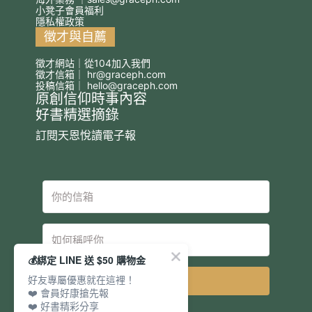
小凳子會員福利
隱私權政策
徵才與自薦
徵才網站｜從104加入我們
徵才信箱｜
hr@graceph.com
投稿信箱｜
hello@graceph.com
原創信仰時事內容
好書精選摘錄
訂閱天恩悅讀電子報
💰綁定 LINE 送 $50 購物金
好友專屬優惠就在這裡！
立即訂閱
❤️ 會員好康搶先報
❤️ 好書精彩分享