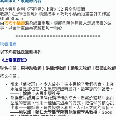
套組限定・收藏級內容
繪本特別企劃《不睡覺的上帝》32 頁全彩畫面
收錄/《上帝值夜班》精選故事 x 巧巧小橘頭插畫設計工作室
Gtall Studio
由
巧巧小橘頭
溫柔繪筆重現，讓那些陪伴無數人走過黑夜的故
事，以全新畫面再次觸動每一顆心
==============================
牧者推薦
以下均按姓氏筆劃排列
《上帝值夜班》
聯名推薦：
周神助牧師｜洪建州牧師｜梁敏夫牧師｜蔡國山牧師
撰文推薦：
誰來「值夜班」才令人放心？這本書給了我們答案，上帝
永遠會是那位在人生黑夜降臨時最好、最牢靠的保護者。
——丁懷箴｜天恩出版社長
隆梅爾牧師用這個時代聽得懂的語言，重新詮釋那些來自
聖經的智慧。他用一種極其溫柔的方式，把信仰的核心說
出來——耶穌來，是要恢復人和神、人和人之間的關係。
——施以諾｜輔仁大學醫學院職能治療學系教授、Good