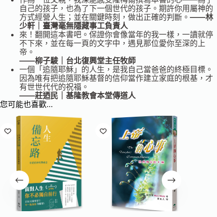
自己的孩子，也為了下一個世代的孩子。期許你用屬神的
方式經營人生；並在關鍵時刻，做出正確的判斷。
——林
少軒｜臺灣毫無隱藏事工負責人
來！翻開這本書吧。保證你會像當年的我一樣，一讀就停
不下來，並在每一頁的文字中，遇見那位愛你至深的上
帝。
——柳子駿｜台北復興堂主任牧師
一個「追隨耶穌」的人生，是我自己當爸爸的終極目標。
因為唯有把追隨耶穌基督的信仰當作建立家庭的根基，才
有世世代代的祝福。
——莊迺民｜基隆教會本堂傳道人
您可能也喜歡…