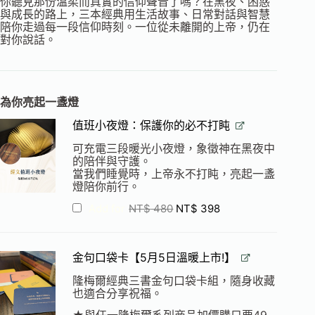
你聽見那份溫柔而真實的信仰聲音了嗎？在黑夜、困惑
與成長的路上，三本經典用生活故事、日常對話與智慧
陪你走過每一段信仰時刻。一位從未離開的上帝，仍在
對你說話。
為你亮起一盞燈
值班小夜燈：保護你的必不打盹
可充電三段暖光小夜燈，象徵神在黑夜中
的陪伴與守護。
當我們睡覺時，上帝永不打盹，亮起一盞
燈陪你前行。
Add for
NT$
480
NT$
398
金句口袋卡【5月5日溫暖上市!】
隆梅爾經典三書金句口袋卡組，隨身收藏
也適合分享祝福。
★與任一隆梅爾系列商品加價購只要49