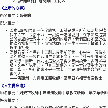
TV【維他命施】電視節目主持人
《上帝的心事》
聯名推薦：
喬美倫
撰文推薦：
整本聖經如果用一個字總括，那就是愛。所有律法都在這
個字之下，包括十誡。十誡像一道護城河，在不斷建造繁
盛與慾望的世界中，守住我們的邊界。我們因此不至於在
忙碌的物質世界中，悄悄地虛耗了一生。
——丁懷箴｜天
恩出版社長
當我看見這本書在十五刷之後重新問世，心中有一份格外
深的感動。一位作者用生命寫下文字，一位社長用情誼保
存記憶，而新一代則讓這些文字再次走向讀者。書可以再
版，文字可以重印，但真正流傳的，是生命影響生命的力
量。真正不朽的從來不是一本書，而是那些把生命放進書
裡的人。
——洪建州｜方舟事工團牧師、國際四方福音會宣教士
《人生備忘路》
聯名推薦：
周巽正牧師｜洪建州牧師｜梁敏夫牧師｜廖文華牧師
撰文推薦：
作為一位父親，我深能感受隆梅爾撰寫本書的心——為了