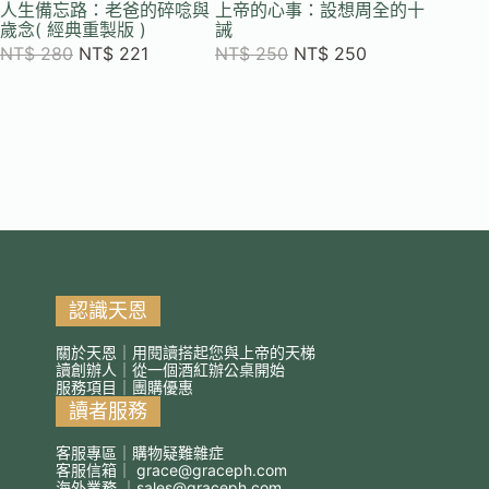
人生備忘路：老爸的碎唸與
上帝的心事：設想周全的十
循光入
歲念( 經典重製版 )
誡
閃亮上
NT$
280
NT$
221
NT$
250
NT$
250
NT$
5
認識天恩
關於天恩｜用閱讀搭起您與上帝的天梯
讀創辦人｜從一個酒紅辦公桌開始
服務項目｜團購優惠
讀者服務
客服專區｜購物疑難雜症
客服信箱｜
grace@graceph.com
海外業務 ｜
sales@graceph.com