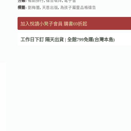
分類:
暢銷排行
,
禱告敬拜
,
電子書
標籤:
劉梅蕾
,
天恩出版
,
為孩子屬靈品格禱告
加入悅讀小凳子會員 購書69折起
工作日下訂 隔天出貨 | 全館799免運(台灣本島)