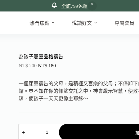
全館
799免運
熱門焦點
悅讀好文
專屬會員
為孩子屬靈品格禱告
NT$
200
NT$
180
一個願意禱告的父母，是積極又喜樂的父母；不僅卸下
鑰。豈不知在你的仰望交託之中，神會啟示智慧，使教
驟，使孩子一天天更像主耶穌～