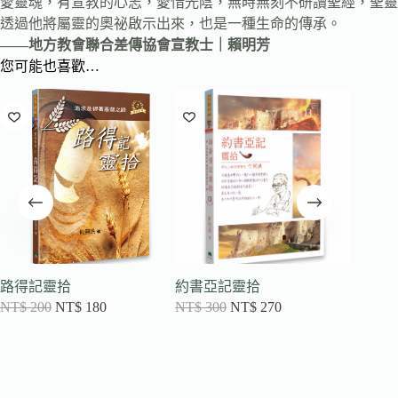
愛靈魂，有宣教的心志，愛惜光陰，無時無刻不研讀聖經，聖靈
透過他將屬靈的奧祕啟示出來，也是一種生命的傳承。
——地方教會聯合差傳協會宣教士｜賴明芳
您可能也喜歡…
路得記靈拾
約書亞記靈拾
士師記
NT$
200
NT$
180
NT$
300
NT$
270
NT$
35