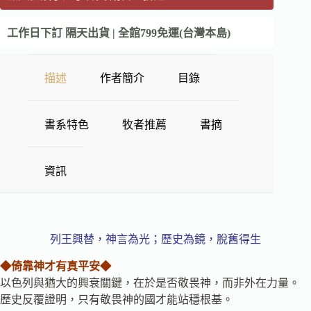
工作日下訂 隔天出貨 | 全館799免運(台灣本島)
描述
作者簡介
目錄
書系特色
牧者推薦
書摘
資訊
列王興替，神言為光；歷史為鏡，脫舊得生
◆倚靠神才有真平安◆
以色列與猶大的興衰關鍵，在於是否敬畏神，而非外在力量。
歷史反覆證明，只有敬畏神的國才能站穩根基。