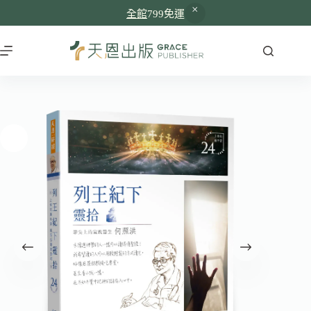
全館
799免運