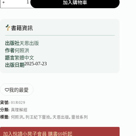
加入購物車
書籍資訊
出版社
天恩出版
作者
何照洪
語言
繁體中文
2025-07-23
出版日期
我的最愛
貨號:
01R029
分類:
真理解經
標籤:
何照洪
,
列王紀下靈拾
,
天恩出版
,
靈拾系列
加入悅讀小凳子會員 購書69折起