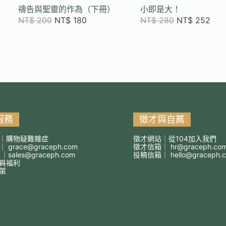
禱告與聖靈的作為（下冊）
小即是大！
NT$
200
NT$
180
NT$
280
NT$
252
服務
徵才與自薦
｜購物疑難雜症
徵才網站｜從104加入我們
箱｜
grace@graceph.com
徵才信箱｜
hr@graceph.co
 ｜
sales@graceph.com
投稿信箱｜
hello@graceph.
員福利
策