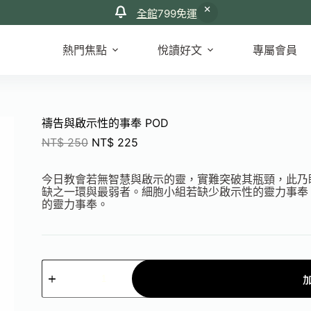
全館
799免運
熱門焦點
悅讀好文
專屬會員
禱告與啟示性的事奉 POD
NT$
250
NT$
225
今日教會若無智慧與啟示的靈，實難突破其瓶頸，此乃
缺之一環與最弱者。細胞小組若缺少啟示性的靈力事奉
的靈力事奉。