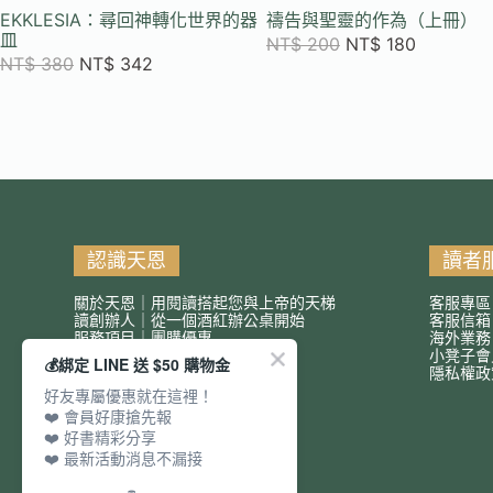
EKKLESIA：尋回神轉化世界的器
禱告與聖靈的作為（上冊）
皿
NT$
200
NT$
180
NT$
380
NT$
342
認識天恩
讀者
關於天恩｜用閱讀搭起您與上帝的天梯
客服專區
讀創辦人｜從一個酒紅辦公桌開始
客服信
服務項目｜團購優惠
海外業務
小凳子會
💰綁定 LINE 送 $50 購物金
隱私權政
好友專屬優惠就在這裡！
❤️ 會員好康搶先報
❤️ 好書精彩分享
❤️ 最新活動消息不漏接