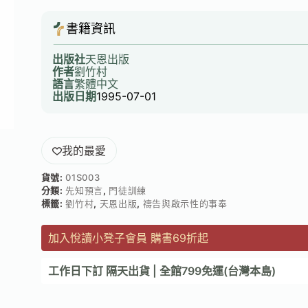
書籍資訊
出版社
天恩出版
作者
劉竹村
語言
繁體中文
出版日期
1995-07-01
我的最愛
貨號:
01S003
分類:
先知預言
,
門徒訓練
標籤:
劉竹村
,
天恩出版
,
禱告與啟示性的事奉
加入悅讀小凳子會員 購書69折起
工作日下訂 隔天出貨 | 全館799免運(台灣本島)