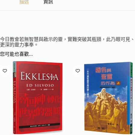
描述
資訊
今日教會若無智慧與啟示的靈，實難突破其瓶頸，此乃眼可見、
更深的靈力事奉。
您可能也喜歡…