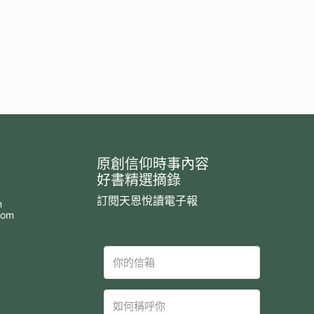
原創信仰時事內容
好書精選摘錄
訂閱天恩悅讀電子報
m
com