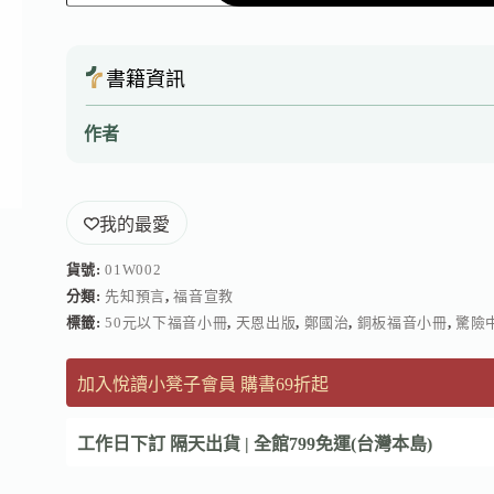
書籍資訊
作者
我的最愛
貨號:
01W002
分類:
先知預言
,
福音宣教
標籤:
50元以下福音小冊
,
天恩出版
,
鄭國治
,
銅板福音小冊
,
驚險
加入悅讀小凳子會員 購書69折起
工作日下訂 隔天出貨 | 全館799免運(台灣本島)