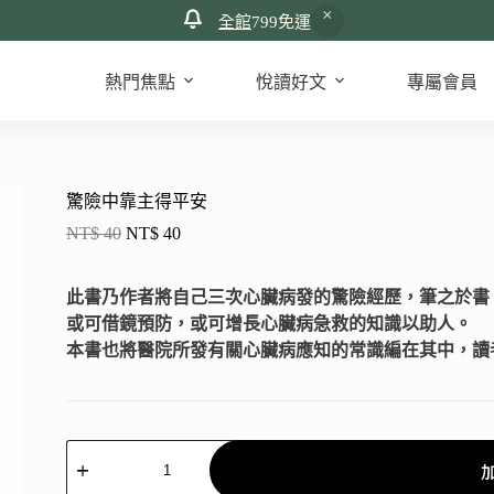
全館
799免運
熱門焦點
悅讀好文
專屬會員
驚險中靠主得平安
NT$
40
NT$
40
此書乃作者將自己三次心臟病發的驚險經歷，筆之於書
或可借鏡預防，或可增長心臟病急救的知識以助人。
本書也將醫院所發有關心臟病應知的常識編在其中，讀