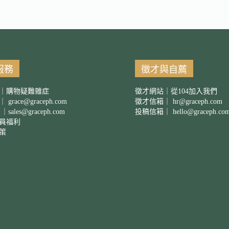
服務
徵才與自薦
｜購物疑難雜症
徵才網站｜從104加入我們
箱｜
grace@graceph.com
徵才信箱｜
hr@graceph.com
 ｜
sales@graceph.com
投稿信箱｜
hello@graceph.co
員福利
策