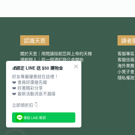
認識天恩
讀者
關於天恩｜用閱讀搭起您與上帝的天梯
客服專區
讀創辦人｜從一個酒紅辦公桌開始
客服信
服務項目｜團購優惠
海外業務
💰綁定 LINE 送 $50 購物金
小凳子會
好友專屬優惠就在這裡！
隱私權政
❤️ 會員好康搶先報
❤️ 好書精彩分享
❤️ 最新活動消息不漏接
立即領折扣 👇
連結 LINE 帳號