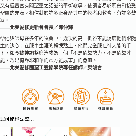
又有極豐富有關聖靈之認識的平衡教導，使讀者易於明白和接受
聖靈的充滿。相信對於許多正身歷其中的牧者和教會，有許多鼓
舞。
——北美愛修更新會會長／陳仲輝
◎他與師母在多年的牧會中，幾次的高山低谷不能消磨他們跟隨
主的決心；在服事生涯的轉捩點上，他們完全服在神大能的手
下，如今被神調整磨造成為一個「不是倚靠勢力，不是倚靠才
能，乃是倚靠耶和華的靈方能成事」的器皿。
——北美愛修園聖工靈修學院專任講師／樊鴻台
您可能也喜歡…