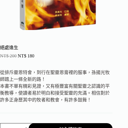
絕處逢生
NT$
200
NT$
180
從排斥靈恩特會，到行在聖靈恩膏裡的服事，孫揚光牧
師踏上一條全新的路！
本書不單有精彩見證，又有極豐富有關聖靈之認識的平
衡教導，使讀者易於明白和接受聖靈的充滿。相信對於
許多正身歷其中的牧者和教會，有許多鼓舞！