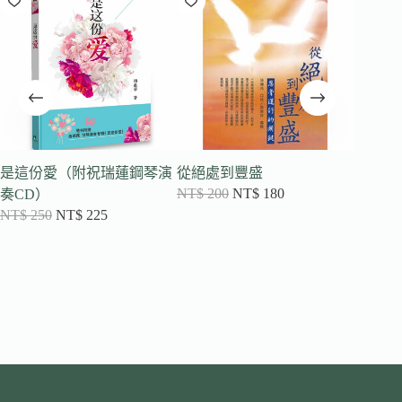
是這份愛（附祝瑞蓮鋼琴演
從絕處到豐盛
絕處逢
NT$
200
NT$
180
NT$
20
奏CD）
NT$
250
NT$
225