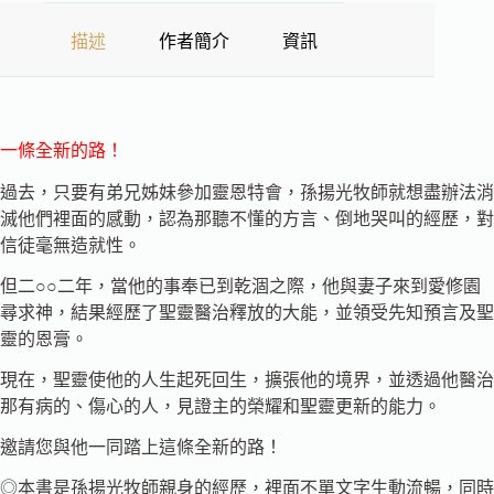
描述
作者簡介
資訊
一條全新的路！
過去，只要有弟兄姊妹參加靈恩特會，孫揚光牧師就想盡辦法消
滅他們裡面的感動，認為那聽不懂的方言、倒地哭叫的經歷，對
信徒毫無造就性。
但二○○二年，當他的事奉已到乾涸之際，他與妻子來到愛修園
尋求神，結果經歷了聖靈醫治釋放的大能，並領受先知預言及聖
靈的恩膏。
現在，聖靈使他的人生起死回生，擴張他的境界，並透過他醫治
那有病的、傷心的人，見證主的榮耀和聖靈更新的能力。
邀請您與他一同踏上這條全新的路！
◎本書是孫揚光牧師親身的經歷，裡面不單文字生動流暢，同時