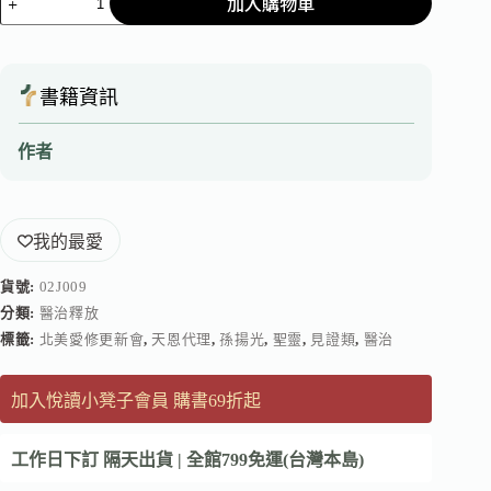
加入購物車
書籍資訊
作者
我的最愛
貨號:
02J009
分類:
醫治釋放
標籤:
北美愛修更新會
,
天恩代理
,
孫揚光
,
聖靈
,
見證類
,
醫治
加入悅讀小凳子會員 購書69折起
工作日下訂 隔天出貨 | 全館799免運(台灣本島)