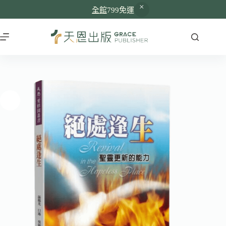
全館
799免運