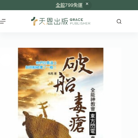
全館
799免運