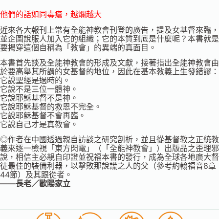
他們的話如同毒瘡，越爛越大
近來各大報刊上常有全能神教會刊登的廣告，提及女基督來臨，
並企圖說服人加入它的組織；它的本質到底是什麼呢？本書就是
要揭穿這個自稱為「教會」的異端的真面目。
本書首先談及全能神教會的形成及文獻，接著指出全能神教會由
於要高舉其所謂的女基督的地位，因此在基本教義上生發錯謬：
它說聖經是過時的。
它說不是三位一體神。
它說耶穌基督不是神。
它說耶穌基督的救恩不完全。
它說耶穌基督不會再臨。
它說自己才是真教會。
◎作者在中國透過親自訪談之研究剖析，並且從基督教之正統教
義來逐一檢視「東方閃電」（「全能神教會」）出版品之歪理邪
說，相信主必親自印證並祝福本書的發行，成為全球各地廣大督
徒最佳的裝備利器，以擊敗那說謊之人的父（參考約翰福音8章
44節）及其跟從者。
——長老／歐陽家立