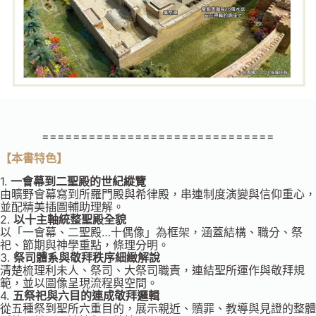
==============================
【本
書特色
】
1.
一會幕到二聖殿的世紀縱覽
由曠野會幕寫到所羅門殿與希律殿，串連制度演變與信仰重心，
並配精美插圖輔助理解。
2.
以十主軸統整聖殿全貌
以「一會幕、二聖殿…十偶像」為框架，涵蓋結構、職分、祭
祀、節期與神學重點，條理分明。
3.
祭司體系與敬拜秩序細緻解說
清楚梳理利未人、祭司、大祭司職責，連結聖所運作與敬拜規
範，並以圖像呈現流程與空間。
4.
五祭祀與六目的連成敬拜邏輯
從五種祭到聖所六重目的，展示親近、贖罪、教導與見證的整體