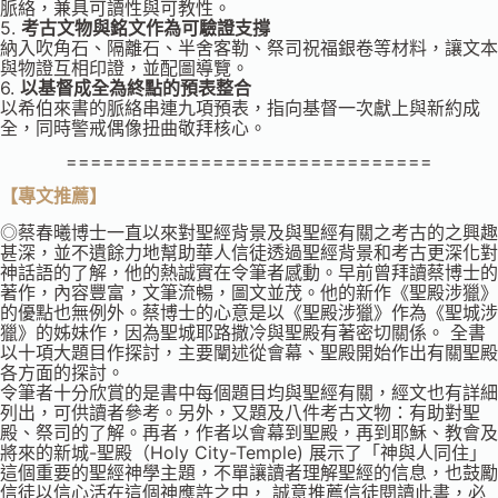
脈絡，兼具可讀性與可教性。
5.
考古文物與銘文作為可驗證支撐
納入吹角石、隔離石、半舍客勒、祭司祝福銀卷等材料，讓文本
與物證互相印證，並配圖導覽。
6.
以基督成全為終點的預表整合
以希伯來書的脈絡串連九項預表，指向基督一次獻上與新約成
全，同時警戒偶像扭曲敬拜核心。
==============================
【專文推
薦
】
◎蔡春曦博士一直以來對聖經背景及與聖經有關之考古的之興趣
甚深，並不遺餘力地幫助華人信徒透過聖經背景和考古更深化對
神話語的了解，他的熱誠實在令筆者感動。早前曾拜讀蔡博士的
著作，內容豐富，文筆流暢，圖文並茂。他的新作《聖殿涉獵》
的優點也無例外。蔡博士的心意是以《聖殿涉獵》作為《聖城涉
獵》的姊妹作，因為聖城耶路撒冷與聖殿有著密切關係。 全書
以十項大題目作探討，主要闡述從會幕、聖殿開始作出有關聖殿
各方面的探討。
令筆者十分欣賞的是書中每個題目均與聖經有關，經文也有詳細
列出，可供讀者參考。另外，又題及八件考古文物：有助對聖
殿、祭司的了解。再者，作者以會幕到聖殿，再到耶穌、教會及
將來的新城-聖殿（Holy City-Temple) 展示了「神與人同住」
這個重要的聖經神學主題，不單讓讀者理解聖經的信息，也鼓勵
信徒以信心活在這個神應許之中， 誠意推薦信徒閱讀此書，必