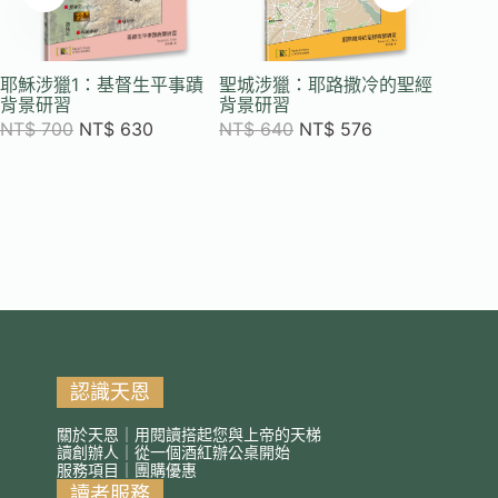
耶穌涉獵1：基督生平事蹟
聖城涉獵：耶路撒冷的聖經
耶穌涉
背景研習
背景研習
背景研
NT$
700
NT$
630
NT$
640
NT$
576
NT$
7
認識天恩
關於天恩｜用閱讀搭起您與上帝的天梯
讀創辦人｜從一個酒紅辦公桌開始
服務項目｜團購優惠
讀者服務