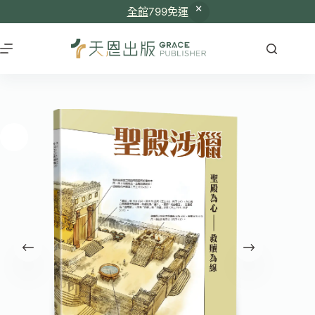
全館
799免運