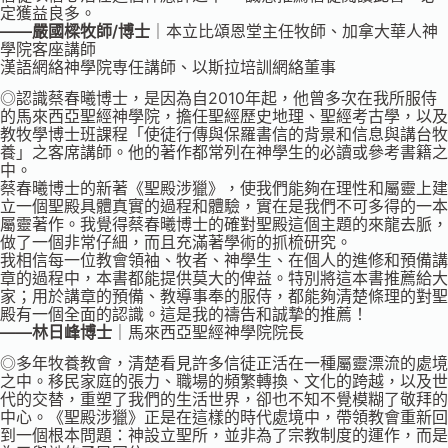
定獲益良多。
――嚴國樑牧師/博士
｜本立比頌恩堂主任牧師、加拿大華人神
學院客座講師
漢語網絡神學院専任講師、以斯拉培訓網絡董事
◎認識蔡春曦博士，是因為自2010年起，他曾多次在我所服侍
的馬來西亞聖經神學院，擔任聖經歷史地理、聖經考古學，以及
教牧學博士班課程「使徒行傳與保羅書信的背景和信息與講台牧
養」之客席講師。他的著作都常列在神學生的必讀或參考書籍之
中。
蔡春曦博士的新著《聖殿涉獵》，使我們能夠在理性和屬靈上建
立一個聖殿具體真實的過程和體驗，實在是我們不可多得的一本
屬靈著作。我覺得蔡春曦博士的確對聖殿這個主題的來龍去脈，
做了一個非常仔細，而且充滿著學術的抓梳研究。
我相信每一位教會領袖、牧者、神學生、在個人的進修和預備講
章的過程中，本書都能提供莫大的俾益。特別將這本書推薦給大
家；用於講章的預備、教導事奉的服侍，都能夠清楚條理的對聖
殿有一個全面的認識。這是我的禱告和誠摯的推薦！
――林日峰博士
｜馬來西亞聖經神學院院長
◎多年牧養教會，清楚看見許多信徒正活在一種屬靈漂流的處境
之中。移民家庭的張力、職場的頻繁轉換、文化的跨越，以及世
代的交替，重塑了我們的生活世界，卻也不知不覺模糊了敬拜的
中心。《聖殿涉獵》正是在這樣的時代處境中，帶領教會重新回
到一個根本問題：神設立聖所，並非為了宗教制度的運作，而是