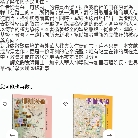
為了與祂的子民同住。
作者從會幕「可移動」的特質出發，提醒我們神的同在原是為一
群「在路上的人」所預備；這一洞見，對今日散居各地的華人信
徒而言，格外切身而真實。同時，聖經也嚴肅地指出，當敬拜失
去對神聖潔的敬畏，聖殿便可能淪為空洞的形式，甚至成為人可
以倚靠的權力象徵。本書循著整全的聖經脈絡，從會幕、聖殿、
基督、教會，一路指向新天新地，幫助讀者重新確立敬拜的核心
與方向。
對身處散聚處境的海外華人教會與信徒而言，這不只是一本文獻
或背景之作，更是一份深刻的使命提醒：唯有站立在神的同在之
中，教會才能在散居之地活出被差遣的身分。
――譚文鈞牧師博士
｜加拿大華人神學院卡加里署理院長、世界
華福加拿大聯區總幹事
您可能也喜歡…