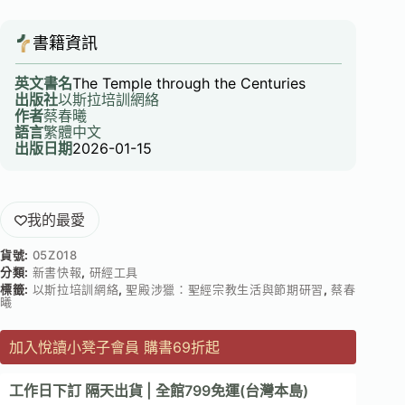
書籍資訊
英文書名
The Temple through the Centuries
出版社
以斯拉培訓網絡
作者
蔡春曦
語言
繁體中文
出版日期
2026-01-15
我的最愛
貨號:
05Z018
分類:
新書快報
,
研經工具
標籤:
以斯拉培訓網絡
,
聖殿涉獵：聖經宗教生活與節期研習
,
蔡春
曦
加入悅讀小凳子會員 購書69折起
工作日下訂 隔天出貨 | 全館799免運(台灣本島)