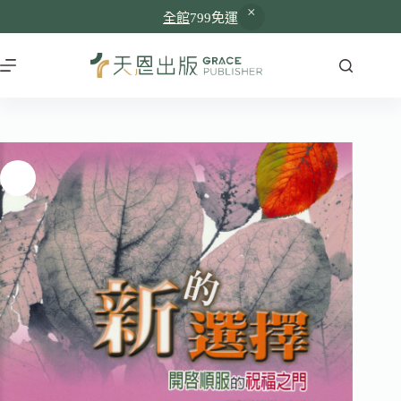
全館
799免運