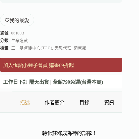
我的最愛
貨號:
06I003
分類:
生命造就
標籤:
三一基督徒中心(TCC)
,
天恩代理
,
造就類
加入悅讀小凳子會員 購書69折起
工作日下訂 隔天出貨 | 全館799免運(台灣本島)
描述
作者簡介
目錄
資訊
轉化莊稼成為神的部隊！