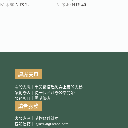
NT$
80
NT$
72
NT$
40
NT$
40
NT$
80
認識天恩
關於天恩｜用閱讀搭起您與上帝的天梯
讀創辦人｜從一個酒紅辦公桌開始
服務項目｜團購優惠
讀者服務
客服專區｜購物疑難雜症
客服信箱｜
grace@graceph.com