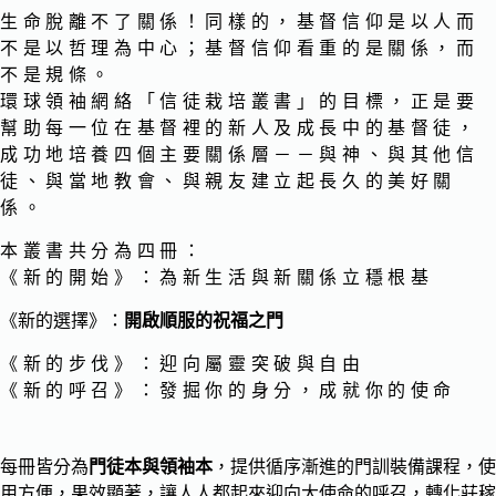
生命脫離不了關係！同樣的，基督信仰是以人而
不是以哲理為中心；基督信仰看重的是關係，而
不是規條。
環球領袖網絡「信徒栽培叢書」的目標，正是要
幫助每一位在基督裡的新人及成長中的基督徒，
成功地培養四個主要關係層－－與神、與其他信
徒、與當地教會、與親友建立起長久的美好關
係。
本叢書共分為四冊：
《新的開始》：為新生活與新關係立穩根基
《新的選擇》：
開啟順服的祝福之門
《新的步伐》：迎向屬靈突破與自由
《新的呼召》：發掘你的身分，成就你的使命
每冊皆分為
門徒本與領袖本
，提供循序漸進的門訓裝備課程，使
用方便，果效顯著，讓人人都起來迎向大使命的呼召，轉化莊稼