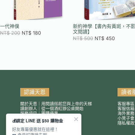
一代神僕
新約神學【書內有黃斑，不
文閱讀】
NT$
200
NT$
180
NT$
500
NT$
450
認識天恩
讀者
關於天恩｜用閱讀搭起您與上帝的天梯
客服專區
讀創辦人｜從一個酒紅辦公桌開始
客服信
服務項目｜團購優惠
海外業務
小凳子會
💰綁定 LINE 送 $50 購物金
隱私權政
好友專屬優惠就在這裡！
❤️ 會員好康搶先報