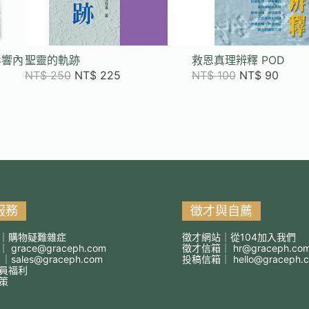
影響內
聖靈的軌跡
救恩真理辨釋 POD
NT$
250
NT$
225
NT$
100
NT$
90
服務
徵才與自薦
｜購物疑難雜症
徵才網站｜從104加入我們
箱｜
grace@graceph.com
徵才信箱｜
hr@graceph.co
 ｜
sales@graceph.com
投稿信箱｜
hello@graceph.
員福利
策