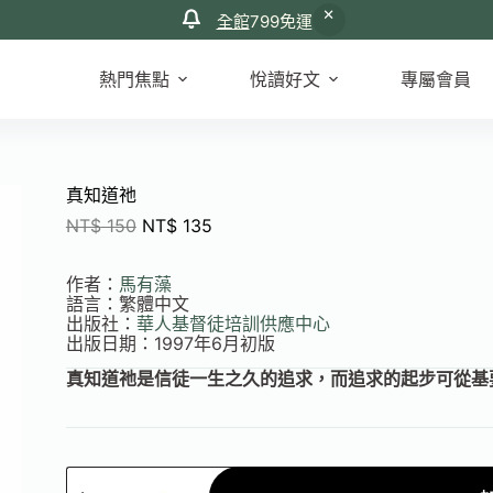
全館
799免運
熱門焦點
悅讀好文
專屬會員
真知道祂
NT$
150
NT$
135
作者：
馬有藻
語言：繁體中文
出版社：
華人基督徒培訓供應中心
出版日期：1997年6月初版
真知道祂是信徒一生之久的追求，而追求的起步可從基