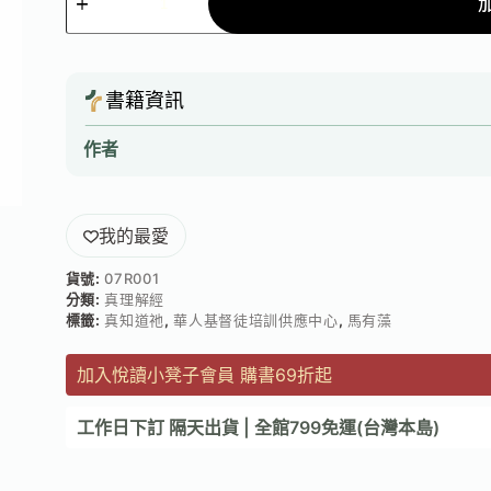
書籍資訊
作者
我的最愛
貨號:
07R001
分類:
真理解經
標籤:
真知道祂
,
華人基督徒培訓供應中心
,
馬有藻
加入悅讀小凳子會員 購書69折起
工作日下訂 隔天出貨 | 全館799免運(台灣本島)