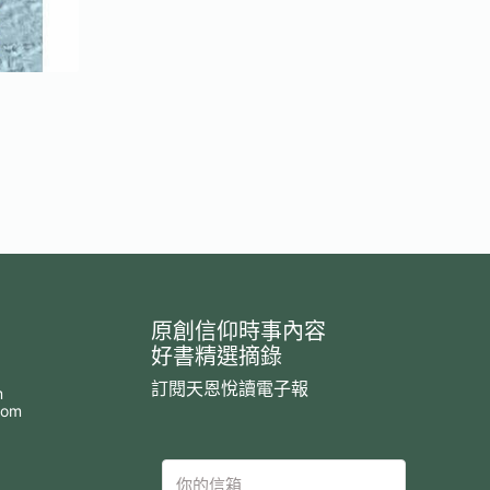
原創信仰時事內容
好書精選摘錄
訂閱天恩悅讀電子報
m
com