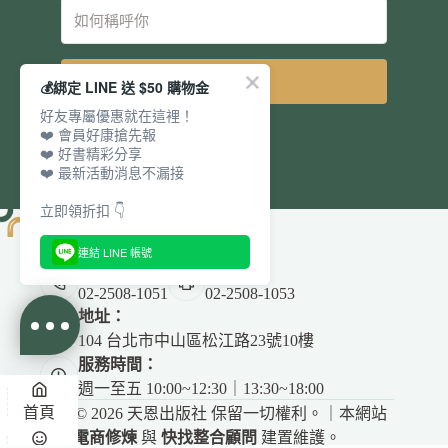
立即訂閱
💰綁定 LINE 送 $50 購物金
好友專屬優惠就在這裡！
❤️ 會員好康搶先報
❤️ 好書精彩分享
❤️ 最新活動消息不漏接
立即領折扣 👇
連結 LINE 帳號
電話：
傳真：
02-2508-1051
02-2508-1053
地址：
104 台北市中山區松江路23號10樓
服務時間：
週一至五 10:00~12:30｜13:30~18:00
首頁
Copyright © 2026 天恩出版社 保留一切權利。｜本網站
由
電商修煉
與
快找整合顧問
建置維護。