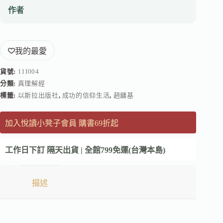
作者
我的最愛
貨號:
11I004
分類:
真理解經
標籤:
以斯拉出版社
,
成功的信仰生活
,
趙鏞基
加入悅讀小凳子會員 購書69折起
工作日下訂 隔天出貨 | 全館799免運(台灣本島)
描述