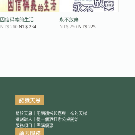
因信稱義的生活
永不放棄
希望牧
NT$
260
NT$
234
NT$
250
NT$
225
NT$
32
認識天恩
關於天恩｜用閱讀搭起您與上帝的天梯
讀創辦人｜從一個酒紅辦公桌開始
服務項目｜團購優惠
讀者服務