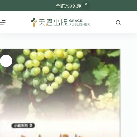
全館
799免運