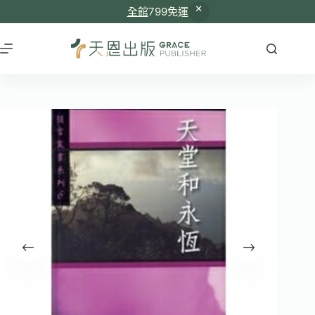
全館
799免運