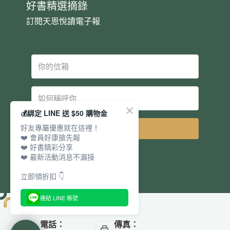
好書精選摘錄
訂閱天恩悅讀電子報
💰綁定 LINE 送 $50 購物金
好友專屬優惠就在這裡！
立即訂閱
❤️ 會員好康搶先報
❤️ 好書精彩分享
❤️ 最新活動消息不漏接
立即領折扣 👇
連結 LINE 帳號
電話：
傳真：