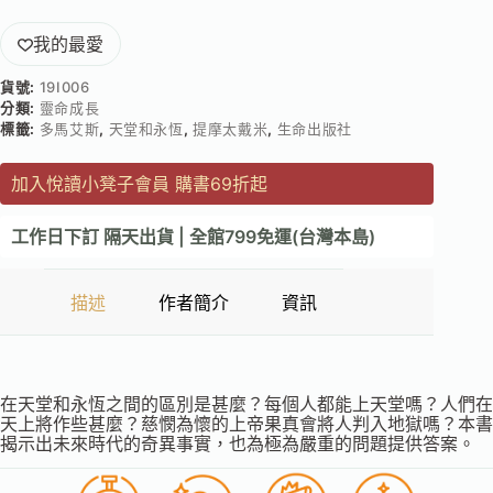
我的最愛
貨號:
19I006
分類:
靈命成長
標籤:
多馬艾斯
,
天堂和永恆
,
提摩太戴米
,
生命出版社
加入悅讀小凳子會員 購書69折起
工作日下訂 隔天出貨 | 全館799免運(台灣本島)
描述
作者簡介
資訊
在天堂和永恆之間的區別是甚麼？每個人都能上天堂嗎？人們在
天上將作些甚麼？慈憫為懷的上帝果真會將人判入地獄嗎？本書
揭示出未來時代的奇異事實，也為極為嚴重的問題提供答案。