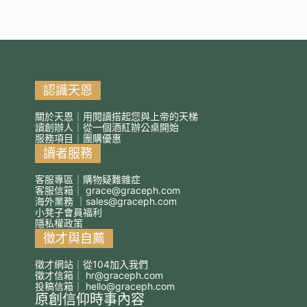
認識天恩
關於天恩｜用閱讀搭起您與上帝的天梯
讀創辦人｜從一個酒紅辦公桌開始
服務項目｜團購優惠
讀者服務
客服專區｜購物疑難雜症
客服信箱｜
grace@graceph.com
海外業務 ｜
sales@graceph.com
小凳子會員福利
隱私權政策
徵才與自薦
徵才網站｜從104加入我們
徵才信箱｜
hr@graceph.com
投稿信箱｜
hello@graceph.com
原創信仰時事內容